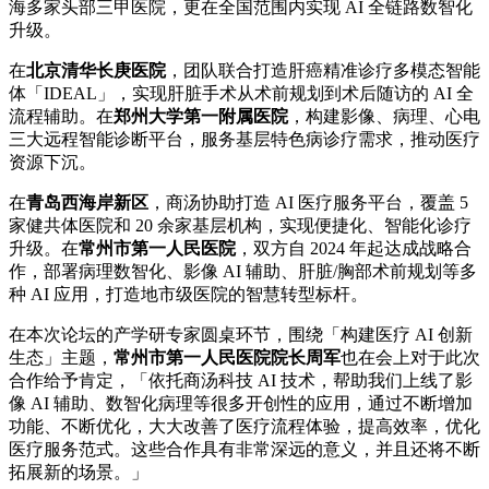
海多家头部三甲医院，更在全国范围内实现 AI 全链路数智化
升级。
在
北京清华长庚医院
，团队联合打造肝癌精准诊疗多模态智能
体「IDEAL」，实现肝脏手术从术前规划到术后随访的 AI 全
流程辅助。在
郑州大学第一附属医院
，构建影像、病理、心电
三大远程智能诊断平台，服务基层特色病诊疗需求，推动医疗
资源下沉。
在
青岛西海岸新区
，商汤协助打造 AI 医疗服务平台，覆盖 5
家健共体医院和 20 余家基层机构，实现便捷化、智能化诊疗
升级。在
常州市第一人民医院
，双方自 2024 年起达成战略合
作，部署病理数智化、影像 AI 辅助、肝脏/胸部术前规划等多
种 AI 应用，打造地市级医院的智慧转型标杆。
在本次论坛的产学研专家圆桌环节，围绕「构建医疗 AI 创新
生态」主题，
常州市第一人民医院院长周军
也在会上对于此次
合作给予肯定，「依托商汤科技 AI 技术，帮助我们上线了影
像 AI 辅助、数智化病理等很多开创性的应用，通过不断增加
功能、不断优化，大大改善了医疗流程体验，提高效率，优化
医疗服务范式。这些合作具有非常深远的意义，并且还将不断
拓展新的场景。」