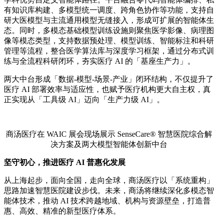
有知识库构建、多模型统一调度、跨角色协作等功能，支持自
研大医模型与主流通用模型无缝接入，形成可扩展的智能体生
态。同时，多模态基础模型训练设施则聚焦医学影像、病理图
像等模态类型，支持数据预处理、模型训练、智能标注和科研
管理等流程，整合医学算法库与深度学习框架，通过分布式训
练与全流程科研闭环，夯实医疗 AI 的「基座生产力」。
两大中台形成「数据-模型-场景-产业」闭环结构，不仅提升了
医疗 AI 部署效率与适应性，也赋予医疗机构更大自主权，真
正实现从「工具级 AI」迈向「生产力级 AI」。
商汤医疗在 WAIC 展会现场展示 SenseCare® 智慧医院综合解
决方案及两大模型智能体创新中台
坚守初心，推进医疗 AI 普惠化发展
从上海起步，面向全国，走向全球，商汤医疗以「系统重构」
思路加速智慧医院建设步伐。未来，商汤将继续深化多模态智
能体技术，推动 AI 技术跨越地域、机构与资源壁垒，打造普
惠、高效、精准的新型医疗体系。