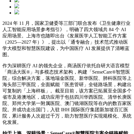
2024 年 11 月，国家卫健委等三部门联合发布《卫生健康行业
人工智能应用场景参考指引》，明确了四大领域共 84 个 AI
应用场景。上海市也随即出台《发展医学人工智能工作方案
（2025—2027 年）》，提出以「通专融合」技术范式推动医
学大模型和智慧医院建设，为中国医疗 AI 发展提供了清晰蓝
图。
作为深耕医疗 AI 的领先企业，商汤医疗依托自研大语言模型
「商汤大医®」与多模态技术架构，构建「SenseCare®智慧医
院」综合解决方案，落地瑞金医院、新华医院、肺科医院等上
海头部三甲医院，全面赋能「医患管研」全链路场景，构建出
可复制的「上海样板」。截至目前，该方案已拓展至全国多个
省市及港澳地区，成功应用于包括四川华西医院、清华长庚医
院、郑州大学第一附属医院、澳门镜湖医院等在内的数百家医
院。并成功走出国门，入驻 IHH 国际医疗集团新加坡百汇医
院，累计服务人次超过千万，助力智慧医疗实现规模化、系统
化发展。
始于上海，深耕场景：SenseCare
®
智慧医院方案全链路赋能