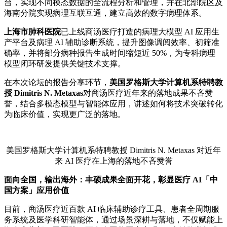
台，实现不同模态数据的全流程分析和管理，并在北部院区及
海南分院实现病理互联互通，建立高效的数字病理体系。
上海市肺科医院
已上线商汤医疗打造的病理大模型 AI 应用生
产平台及病理 AI 辅助诊断系统，提升图像调阅效率、初筛准
确率，并将部分病种报告生成时间缩短近 50%，为专科病理
模型闭环研发提供关键技术支撑。
在本次论坛的报告分享环节，
美国罗格斯大学计算机系特聘教
授 Dimitris N. Metaxas
对商汤医疗近年来的落地成果不吝赞
誉，结合多模态模型与智能体应用，讲述如何将技术突破转化
为临床价值，实现更广泛的落地。
美国罗格斯大学计算机系特聘教授 Dimitris N. Metaxas 对近年
来 AI 医疗在上海的落地不吝赞誉
面向全国，输出海外：丰硕成果全面开花
，
彰显医疗 AI
「中
国方案」
应用价值
目前，商汤医疗近百款 AI 临床辅助诊疗工具、患者全周期服
务系统及医学科研智能体，通过场景深耕与落地，不仅赋能上