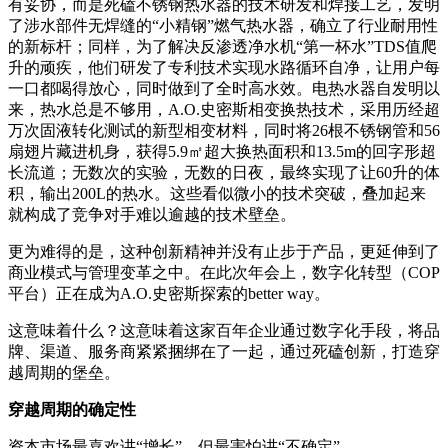
有妥协，而是死磕不锈钢热水器的技术研发和焊接工艺，发明
了涉水部件无焊缝的“小精钢”燃气热水器，确立了行业耐用性
的新标杆；同样，为了解决反渗透净水机“第一杯水”TDS值爬
升的顽疾，他们研发了专利技术实现水路循环自净，让用户每
一口都喝得放心，同时做到了全时高水效。电热水器自发明以
来，热水总是不够用，A.O.史密斯相变换热技术，采用历经超
万次固液转化测试的新型相变材料，同时将26根不锈钢管和56
扇翅片藏进机身，获得5.9㎡超大换热面积和13.5m的回字形超
长流道；无数次的实验，无数的日夜，最终实现了让60升的体
积，输出200L的热水。这些看似微小的技术突破，叠加起来
就构成了竞争对手难以逾越的技术壁垒。
更为难得的是，这种创新精神并没有止步于产品，更延伸到了
商业模式与管理变革之中。在此次年会上，数字化转型（COP
平台）正在成为A.O.史密斯探索的better way。
这意味着什么？这意味着这家百年企业通过数字化手段，将品
牌、渠道、服务商紧紧捆绑在了一起，通过死磕创新，打造穿
越周期的堡垒。
穿越周期的确定性
资本市场最喜欢讲“增长”，但最害怕讲“不确定”。