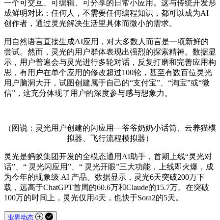
一个可交互、可编辑、可分享的日常小应用。这与传统开发形
成鲜明对比：任何人，不需要任何编程知识，都可以成为AI
创作者，通过灵光解决生活里具体而微小的需求。
用自然语言直接生成AI应用，对大多数人而言是一项新鲜的
尝试。然而，灵光的用户群体表现出强烈的探索精神。数据显
示，用户普遍会与灵光进行多轮对话，反复打磨和完善应用构
思，有用户在单个应用的修改超过100轮，甚至有数百位灵光
用户脑洞大开，试图创建属于自己的“支付宝”、“淘宝”或“微
信”，这充分体现了用户的深度参与感与想象力。
（图说：灵光用户创建的闪应用—爷爷奶奶小话筒、云养猫模
拟器、飞行流程模拟器）
灵光是蚂蚁集团开发的全模态通用AI助手，首期上线“灵光对
话”、“ 灵光闪应用”、“ 灵光开眼”三大功能，上线即火爆，成
为今年的现象级 AI 产品。数据显示，灵光6天突破200万下
载，远高于ChatGPT首周的60.6万和Claude的15.7万。在突破
100万的时间上，灵光仅用4天，也快于Sora2的5天。
业界动态