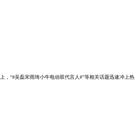
上，“#吴磊宋雨琦小牛电动双代言人#”等相关话题迅速冲上热