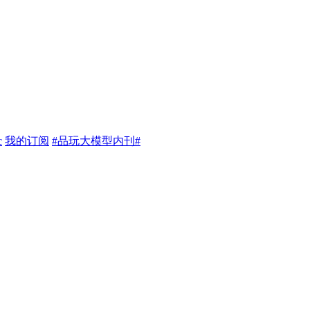
c
我的订阅
#品玩大模型内刊#