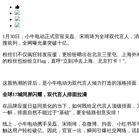
1月30日，小牛电动正式官宣吴磊、宋雨琦为全球双代言人，
搜前列，全网曝光量突破十亿。
粉丝们不仅疯狂转发应援，更纷纷晒出在北京三里屯、上海外
的粉丝也纷纷立Flag，直呼“立刻冲去上海、北京打卡！”。
这股热潮的背后，是小牛电动为双代言人倾力打造的顶格排面
全球17城同屏闪耀，双代言人排面拉满
在品牌应援日益同质化的当下，如何既给足代言人顶级排面，
一帜，排面自然不能过于“基础”，要全链路创意安排！
线上，小牛电动携手吴磊、宋雨琦，在微博、抖音、小红书等平台
触达用户轻松破亿。因此，官宣一出，瞬间引爆社交网络，话