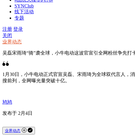
SYNClub
线下活动
专题
注册
登录
关闭
业界动态
吴磊宋雨琦“骑”袭全球，小牛电动这波官宣引全网粉丝争先打
1月30日，小牛电动正式官宣吴磊、宋雨琦为全球双代言人，
搜前列，全网曝光量突破十亿。
鸠鸠
发布于 2月4日
业界动态