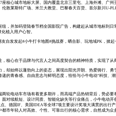
17座核心城市地标大屏。国内覆盖北京三里屯、上海外滩、广州
伦敦莱斯特广场、米兰大教堂、巴黎春天百货、首尔新川U-PL
枢纽，并加码登陆春节档全国影院广告，构建起从城市地标到日
默化植入用户心智。
友自发发起#小牛打卡地图#挑战赛，晒合影、玩地域PK，掀起
注，核心在于品牌与代言人之间高度契合的精神特质，实现了从
力，却始终以蓬勃向上的姿态，展现出阳光开朗、热爱骑行、勇
传递的青春感、自由意志与鲜明态度，恰恰与小牛电动“科技、潮
端两轮电动车市场有着更多期许，而高端产品热销背后，势必要
。面对续航短、设计同质、智能化缺失等行业痛点，小牛电动开
红点、德国IF、美国IDEA等全球7项主要设计奖项大满贯的出
中都市年轻人对高效、个性、可靠出行的核心需求，自然成为众