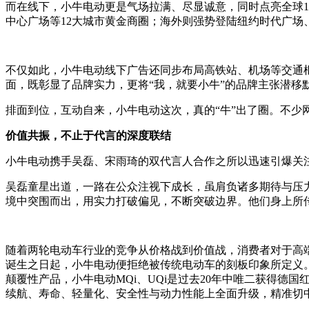
而在线下，小牛电动更是气场拉满、尽显诚意，同时点亮全球
中心广场等12大城市黄金商圈；海外则强势登陆纽约时代广场、
不仅如此，小牛电动线下广告还同步布局高铁站、机场等交通
面，既彰显了品牌实力，更将“我，就要小牛”的品牌主张潜移
排面到位，互动自来，小牛电动这次，真的“牛”出了圈。不少网
价值共振，不止于代言的深度联结
小牛电动携手吴磊、宋雨琦的双代言人合作之所以迅速引爆关
吴磊童星出道，一路在公众注视下成长，虽肩负诸多期待与压
境中突围而出，用实力打破偏见，不断突破边界。他们身上所
随着两轮电动车行业的竞争从价格战到价值战，消费者对于高
诞生之日起，小牛电动便拒绝被传统电动车的刻板印象所定义
颠覆性产品，小牛电动MQi、UQi是过去20年中唯二获得德国
续航、寿命、轻量化、安全性与动力性能上全面升级，精准切