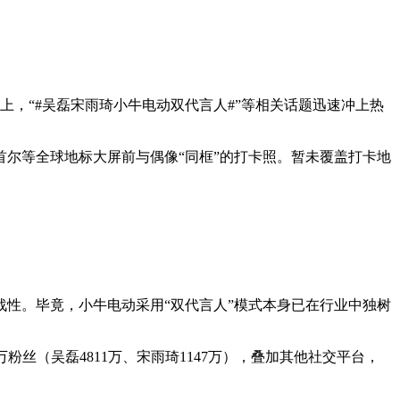
上，“#吴磊宋雨琦小牛电动双代言人#”等相关话题迅速冲上热
尔等全球地标大屏前与偶像“同框”的打卡照。暂未覆盖打卡地
性。毕竟，小牛电动采用“双代言人”模式本身已在行业中独树
丝（吴磊4811万、宋雨琦1147万），叠加其他社交平台，