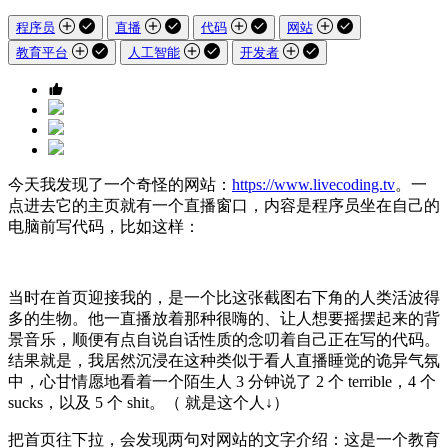
程序员
直播
代码
网站
教育平台
人工智能
开发者
今天我发现了一个奇怪的网站：
https://www.livecoding.tv
。一
点进去它的主页就有一个直播窗口，内容是程序员坐在自己的
电脑前写代码，比如这样：
当时在首页迎接我的，是一个比这张截图右下角的人类活波得
多的生物。他一直播放着那种很嗨的、让人想要摇摆起来的背
景音乐，顺便有点自说自话性质的念叨着自己正在写的代码。
结果就是，我居然沉浸在这种类似于看人直播睡觉的诡异气氛
中，心甘情愿地看着一个陌生人 3 分钟说了 2 个 terrible，4 个
sucks，以及 5 个 shit。（ 就是这个人↓）
把首页往下拉，会发现两句对网站的文字介绍：这是一个教育