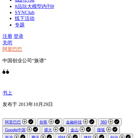
#品玩大模型内刊#
SYNClub
线下活动
专题
注册
登录
关闭
阿里巴巴
中国创业公司“族谱”
书上
发布于 2013年10月29日
阿里巴巴
创客
金融科技
360
Google中国
盛大
金山
搜狐
新浪
腾讯
IBM
微软
创业