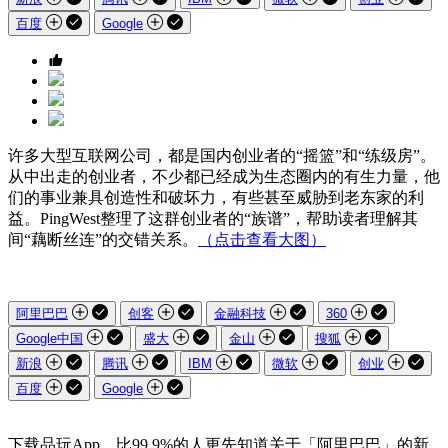
百度
Google
许多大型互联网公司，都是国内创业者的“摇篮”和“练级房”。
从中出走的创业者，不少都已经成为生态圈内的有生力量，他
们的事业兼具创造性和破坏力，有些甚至威胁到老东家的利
益。PingWest整理了这群创业者的“族谱”，帮助读者理解其
间“藕断丝连”的交错关系。
（点击查看大图）
阿里巴巴
创客
金融科技
360
Google中国
盛大
金山
搜狐
新浪
腾讯
IBM
微软
创业
百度
Google
下载品玩App，比99.9%的人更先知道关于「阿里巴巴」的新