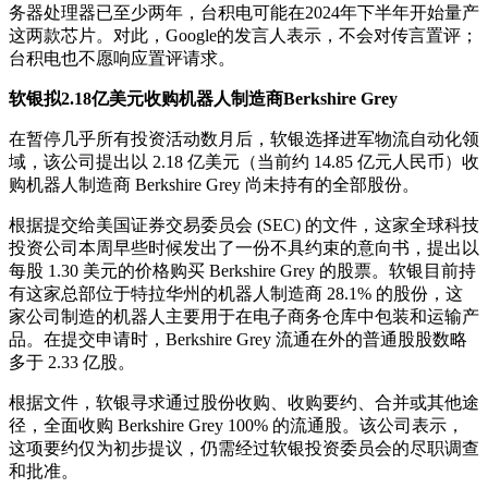
务器处理器已至少两年，台积电可能在2024年下半年开始量产
这两款芯片。对此，Google的发言人表示，不会对传言置评；
台积电也不愿响应置评请求。
软银拟2.18亿美元收购机器人制造商Berkshire Grey
在暂停几乎所有投资活动数月后，软银选择进军物流自动化领
域，该公司提出以 2.18 亿美元（当前约 14.85 亿元人民币）收
购机器人制造商 Berkshire Grey 尚未持有的全部股份。
根据提交给美国证券交易委员会 (SEC) 的文件，这家全球科技
投资公司本周早些时候发出了一份不具约束的意向书，提出以
每股 1.30 美元的价格购买 Berkshire Grey 的股票。软银目前持
有这家总部位于特拉华州的机器人制造商 28.1% 的股份，这
家公司制造的机器人主要用于在电子商务仓库中包装和运输产
品。在提交申请时，Berkshire Grey 流通在外的普通股股数略
多于 2.33 亿股。
根据文件，软银寻求通过股份收购、收购要约、合并或其他途
径，全面收购 Berkshire Grey 100% 的流通股。该公司表示，
这项要约仅为初步提议，仍需经过软银投资委员会的尽职调查
和批准。