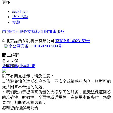
更多
品玩Live
线下活动
专题
由
提供云服务支持和CDN加速服务
© 北京品西互动科技有限公司
京ICP备14023153号
京公网安备 11010502037494号
二维码
意见反馈
业界快讯
AI阅读助手
业界动态
以下有两点提示，请您注意：
1. 请避免输入违反公序良俗、不安全或敏感的内容，模型可能
无法回答不合适的问题。
2. 我们致力于提供高质量的大模型问答服务，但无法保证回答
的准确性、时效性、全面性或适用性。在使用本服务时，您需
要自行判断并承担风险；
感谢您的理解与配合