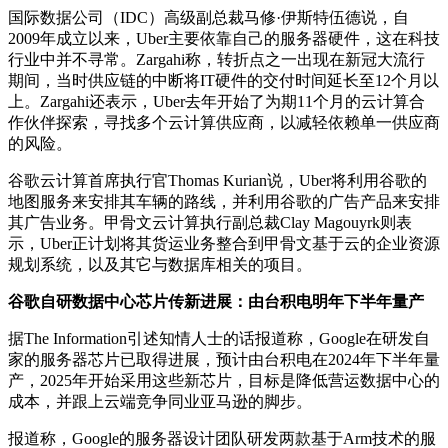
国际数据公司（IDC）高级副总裁马修·伊斯特伍德说，自
2009年成立以来，Uber主要依靠自己的服务器硬件，这在科技
行业中并不寻常。Zargahi称，转折点之一出现在新冠大流行
期间，当时供应链的中断将IT硬件的交付时间延长至12个月以
上。Zargahi还表示，Uber去年开始了为期11个月的云计算合
作伙伴探索，寻找多个云计算供应商，以减轻依赖单一供应商
的风险。
谷歌云计算首席执行官Thomas Kurian说，Uber将利用谷歌的
地图服务来安排其车辆的路线，并利用谷歌的广告产品来安排
其广告业务。甲骨文云计算执行副总裁Clay Magouyrk则表
示，Uber正计划将其货运业务整合到甲骨文基于云的企业资源
规划系统，以及其它与数据库相关的项目。
谷歌自研数据中心芯片传新进展：由台积电明年下半年量产
据The Information引述知情人士的话报道称，Google在研发自
家的服务器芯片已取得进展，预计由台积电在2024年下半年量
产，2025年开始采用这些新芯片，目标是降低营运数据中心的
成本，并跟上云端竞争同业亚马逊的脚步。
报道称，Google的服务器设计团队研发两款基于Arm技术的服