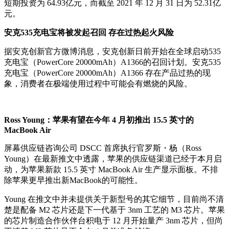
短期投资为 64.93亿元，而截至 2021 年 12 月 31 日为 52.31亿
元。
安克535充电宝将被发起召回 存在过热起火风险
据安克创新官方微博消息，安克创新日前开始在全球启动535
充电宝（PowerCore 20000mAh）A1366的召回计划。安克535
充电宝（PowerCore 20000mAh）A1366 存在产品过热的现
象，消费者在极端使用过程中可能会有燃烧的风险。
Ross Young：苹果有望在今年 4 月初推出 15.5 英寸的
MacBook Air
屏幕供应链咨询公司 DSCC 首席执行官罗斯・杨（Ross
Young）在最新推文中透露，苹果的供应链渠道已经于本月启
动，为苹果新款 15.5 英寸 MacBook Air 生产显示面板。不排
除苹果更早推出新MacBook的可能性。
Young 在推文中并未提供关于新型号的其它细节，目前尚不清
楚是配备 M2 芯片还是下一代基于 3nm 工艺的 M3 芯片。苹果
的芯片制造合作伙伴台积电于 12 月开始量产 3nm 芯片，但尚