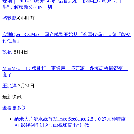
现场｜Jeff Dean离开Google后首亮相：拆解在Google“前半
生”，解密新公司的一切
骆轶航
·
6小时前
实测Qwen3.8-Max：国产模型开始从「会写代码」走向「能交
付任务」
Yoky
·
8月4日
MiniMax H3：很能打、更通用、还开源，多模态格局得变一
变了
王兆洋
·
7月31日
最新快讯
查看更多
纳米大片流水线首发上线 Seedance 2.5，0.27元秒特惠，
AI 影视创作进入“30s视频直出”时代