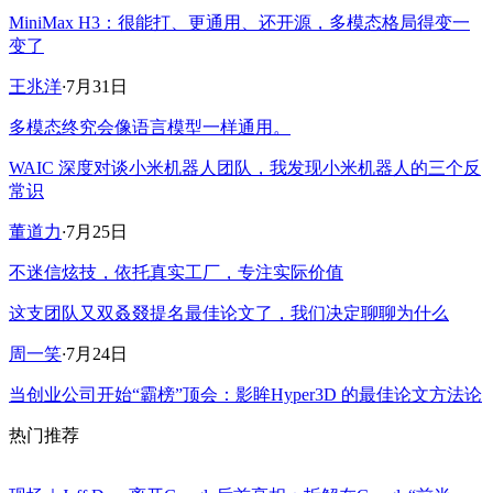
MiniMax H3：很能打、更通用、还开源，多模态格局得变一
变了
王兆洋
·
7月31日
多模态终究会像语言模型一样通用。
WAIC 深度对谈小米机器人团队，我发现小米机器人的三个反
常识
董道力
·
7月25日
不迷信炫技，依托真实工厂，专注实际价值
这支团队又双叒叕提名最佳论文了，我们决定聊聊为什么
周一笑
·
7月24日
当创业公司开始“霸榜”顶会：影眸Hyper3D 的最佳论文方法论
热门推荐