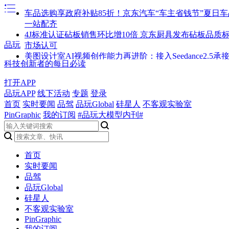
车品选购享政府补贴85折！京东汽车“车主省钱节”夏日
一站配齐
4J标准认证砧板销售环比增10倍 京东厨具发布砧板品质
品玩
市场认可
美图设计室AI视频创作能力再进阶：接入Seedance2.5承
科技创新者的每日必读
元商业创作需求
Fender 2026限定版日产第二代融合系列现已登场 以哑光
打开APP
现两种美学意境
品玩APP
线下活动
专题
登录
2026电饭煲怎么选：按家庭场景对号入座
首页
实时要闻
品驾
品玩Global
硅星人
不客观实验室
热浪“烤”问全球家庭，看阳光家庭能源如何守住“清凉”底
PinGraphic
我的订阅
#品玩大模型内刊#
对接雄安“新标尺”——廊坊传统产业加速提质焕新
从资源扶持到方法陪跑，抖音陪MCN跑通AI这条路
《财富》对话赛力斯康波：以ESG为全球通用语言 搭建
信任桥梁
首页
AI开始造星：麦芽用《12星练赛》等探索AI时代内容IP
实时要闻
当AI重构内容工业，麦芽探索MCN成为下一代IP生产者
品驾
径
品玩Global
讯飞星辰智能体平台，入选艾瑞2026「企业级AI Agent
硅星人
Codex国内用不了怎么办？2026最新三种解决方案梳理
不客观实验室
Seedance2.5接入，从产能爆发到商业效能：绘梦工坊AI
PinGraphic
模式重构微短剧产业价值链
我的订阅