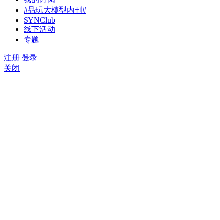
涂鸦智能推出Tuya AI Coding，一句话搭建属于你的AI
#品玩大模型内刊#
Skillver：AI人才需求变了，招聘标准却还停在过去
SYNClub
线下活动
随身WiFi选购避坑指南：从用户投诉看靠谱品牌怎么选
专题
网易有道 LobsterAI 派发 5000 积分，多 Agent 协作打通 
交付闭环
注册
登录
VITURE 五周年巨献：VITURE Pro 2 登场，经典再升级
关闭
UltraClarity 3.0 重塑超清视界
覆盖六大主城区：回应“石家庄母婴店有哪些”，孩子王3
店织就服务密网