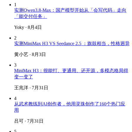
1
实测Qwen3.8-Max：国产模型开始从「会写代码」走向
「能交付任务」
Yoky
·
8月4日
2
实测MiniMax H3 VS Seedance 2.5 ：旗鼓相当，性格迥异
黄小艺
·
8月3日
3
MiniMax H3：很能打、更通用、还开源，多模态格局得
变一变了
王兆洋
·
7月31日
4
从武术教练到AI创作者，他用灵珠创作了160个热门应
用
吕可
·
7月31日
5