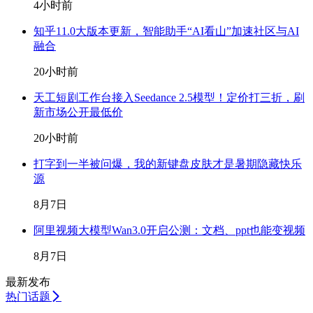
4小时前
知乎11.0大版本更新，智能助手“AI看山”加速社区与AI
融合
20小时前
天工短剧工作台接入Seedance 2.5模型！定价打三折，刷
新市场公开最低价
20小时前
打字到一半被问爆，我的新键盘皮肤才是暑期隐藏快乐
源
8月7日
阿里视频大模型Wan3.0开启公测：文档、ppt也能变视频
8月7日
最新发布
热门话题