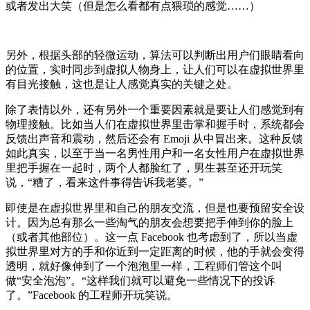
或者发出大笑（但是怎么看都有点猥琐的感觉……）
另外，根据头部的轻微运动，算法可以判断出用户们眼睛看向
的位置，实时同步到虚拟人物身上，让人们可以在虚拟世界里
有目光接触，这也是让人感觉真实的关键之处。
除了表情以外，还有另外一个重要因素就是要让人们感觉到有
物理接触。比如当人们在虚拟世界里击掌和握手时，系统都会
反馈出声音和震动，然后还会有 Emoji 从中冒出来。这种反馈
如此真实，以至于当一名男性用户和一名女性用户在虚拟世界
里把手握在一起时，两个人都脸红了，男生甚至还开玩笑
说，“糟了，看来这件事得告诉我老婆。”
即使是在虚拟世界里和自己的朋友交流，但是也要预留安全设
计。因为总有那么一些淘气的朋友会想要把手伸到你的脸上
（或者其他部位）。这一点 Facebook 也考虑到了，所以当虚
拟世界里对方的手和你近到一定距离的时候，他的手就会变得
透明，就好像伸到了一个泡泡里一样，工程师们管这个叫
做“安全泡泡”。“这样我们就可以避免一些情况下的投诉
了。”Facebook 的工程师开玩笑说。