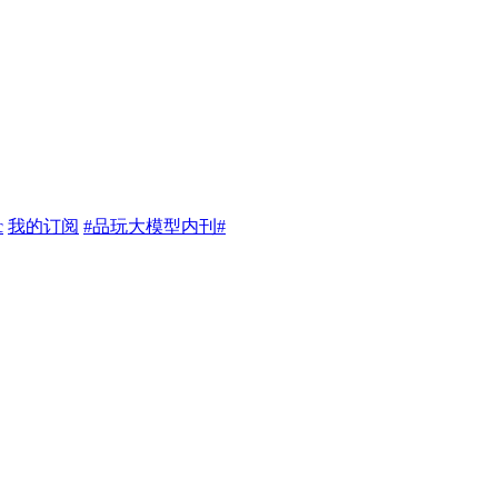
c
我的订阅
#品玩大模型内刊#