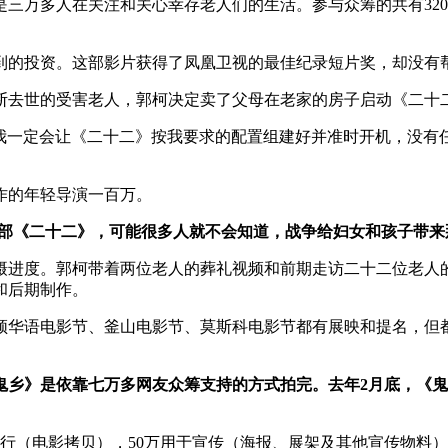
三万多人在关注和关心幸存老人们的生活。参与众筹的共有320
找到的投资。这部影片获得了凤凰卫视的最佳纪录短片奖，却没有
断去世的受害老人，郭柯决定卖了父母在老家的房子启动《二十
月，我一定会让《二十二》按我要求的配置组建好并准时开机，没
作的年轻导演一百万。
部《二十二》，可能很多人就不会知道，战争给妇女和孩子带来
摄进度。郭柯带着两位老人的葬礼视频和前期走访二十二位老人
和后期制作。
顿华语电影节、釜山电影节、莫斯科电影节都有展映和提名，但
鬼乡》是依靠七万多网友众筹支持的方式拍完。去年2月底，《
发行（电影拷贝），50万用于宣传（海报、展架及其他宣传物料