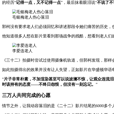
的经历“
记得一点，又不记得一点
”，最后抹着眼泪说“
不说了不
毛银梅老人伤心落泪
郭柯没有要求老人们必须回忆和讲述那段令她们痛苦的历史，
他知道很多人想在影片里看到那场战争的残酷，想看到老人们
李爱连老人
《三十二》拍摄时尝试过使用摄像机轨道，但郭柯发现，那样
如此拍摄得出的效果并没有让人失望，正如影片在华盛顿华语
“
片子非常朴素，不加渲染甚至可以说波澜不惊，让观众连流泪
时该持有的态度——不终日怨恨，但没有一刻忘记。
”
三万人共同完成的心愿
情节之外，让我动容落泪的是《二十二》影片结尾的6000多