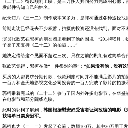
《二十二》得以顺利上映，是三万多人共同努力完成的心愿，是
发邮件告知自己的姓名。
纪录短片《三十二》制作成本30多万，是郭柯通过各种途径
前期走访已经花去不少积蓄，拍摄的投资还没有找到。面对不
演员张歆艺在郭柯的朋友圈里看到了他的困境：“2014年5
子卖了来支持《二十二》的拍摄……”
她决定借给这个见面不超过三次、只在之前的剧组有过简单合
张歆艺觉得，郭柯在做“一件很对的事”：“
如果没有他，没有这
买房的人都要求分期付款，钱款到账时间并不能满足影片的拍
一百万和金天地影视文化公司投资的一百万完成了影片的拍摄
郭柯带着完成的《二十二》参与了国内外许多电影节，在华盛
在电影节和部分院线点映。
此时的郭柯了解到，
韩国根据慰安妇受害者证词改编的电影《
获得单日票房冠军。
郭柯也为《二十二》发起了众筹，数额100万。其中30万用于