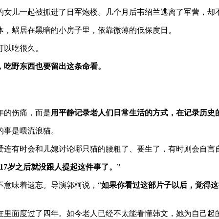
的女儿一起被抓进了日军炮楼。几个月后韦绍兰逃离了军营，却
体，蜗居在黑暗的小房子里，依靠微薄的低保度日。
可以吃很久。
，吃野东西也要留出这条命看。
年的伤痛，而是
用平静记录老人们日常生活的方式，在记录历史
的事是喂流浪猫。
爱连有时会和儿媳讨论哪只猫的腰粗了、要生了，有时则会自言自
17岁之后就没跟人提起这件事了。
”
不意味着遗忘。导演郭柯说，“
如果你看过这部片子以后，觉得这
在里面度过了四年。如今老人已经不太能看懂韩文，她为自己起