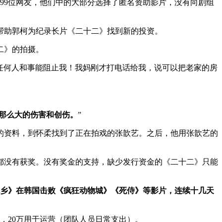
99位网友，他们中的大部分选择了匿名资助影片，没有向剧组
帮助郭柯为纪录长片《二十二》找到新的投资。
二》的拍摄。
有任何人和事能阻止我！我妈刚才打电话给我，说可以把老家的房
那么大的伤害和创伤。
”
的资料，到怀柔找到了正在拍戏的张歆艺。之后，他用张歆艺的
都没有获奖。没有奖金的支持，缺少发行资金的《二十二》只能
鬼乡》在韩国击败《疯狂动物城》《死侍》等影片，连续十几天
），20万用于运营（团队人员日常支出）。