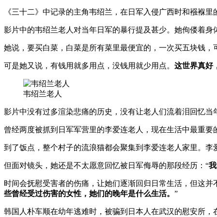
《三十二》中记录的主角韦绍兰，在日军入侵广西时和襁褓里
影片中的韦绍兰老人对当年日军的暴行提及甚少。她佝偻着身
她说，要买白菜，白菜是所有菜里最便宜的，一次买五块钱，
可是她又说，有钱用就多用点，没钱用就少用点。
这世界真好
韦绍兰老人
影片中没有过多渲染悲痛的历史，没有让老人们流着泪回忆当
曾经两度被抓到日军军营里的李爱连老人，现在生活中最重要
到了饭点，整个村子的流浪猫都会聚集到李爱连老人家里。李
但面对镜头，她还是不太愿意回忆被日军侮辱的那段经历：“
我
时间会抚慰受害者的伤痛，让她们逐渐回归日常生活，但这并
些曾经受过伤害的女性，她们的晚年是什么生活。
”
韩国人朴车顺在幼年逃难时，被骗到日本人在武汉的慰安所，