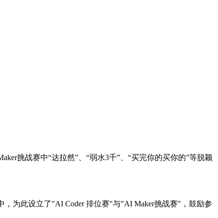
ker挑战赛中“达拉然”、“弱水3千”、“买完你的买你的”等脱颖
了"AI Coder 排位赛"与"AI Maker挑战赛"，鼓励参