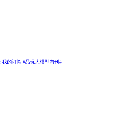
c
我的订阅
#品玩大模型内刊#