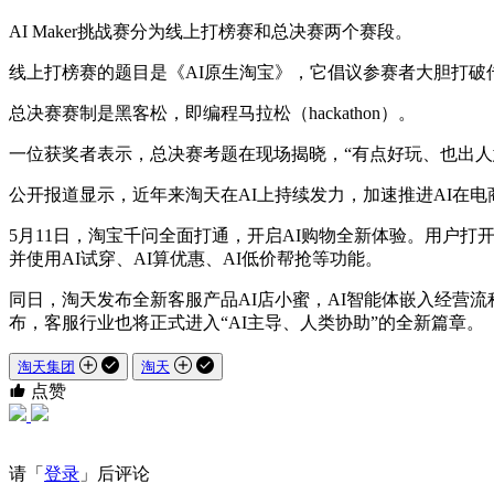
AI Maker挑战赛分为线上打榜赛和总决赛两个赛段。
线上打榜赛的题目是《AI原生淘宝》，它倡议参赛者大胆打破传统AP
总决赛赛制是黑客松，即编程马拉松（hackathon）。
一位获奖者表示，总决赛考题在现场揭晓，“有点好玩、也出人意料
公开报道显示，近年来淘天在AI上持续发力，加速推进AI在
5月11日，淘宝千问全面打通，开启AI购物全新体验。用户打开
并使用AI试穿、AI算优惠、AI低价帮抢等功能。
同日，淘天发布全新客服产品AI店小蜜，AI智能体嵌入经营流
布，客服行业也将正式进入“AI主导、人类协助”的全新篇章。
淘天集团
淘天
点赞
请「
登录
」后评论