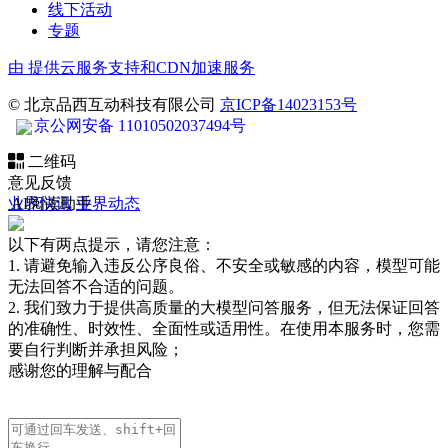
线下活动
专题
由
提供云服务支持和CDN加速服务
© 北京品西互动科技有限公司
京ICP备14023153号
京公网安备 11010502037494号
二维码
意见反馈
业界快讯
AI阅读助手
业界动态
以下有两点提示，请您注意：
1. 请避免输入违反公序良俗、不安全或敏感的内容，模型可能
无法回答不合适的问题。
2. 我们致力于提供高质量的大模型问答服务，但无法保证回答
的准确性、时效性、全面性或适用性。在使用本服务时，您需
要自行判断并承担风险；
感谢您的理解与配合