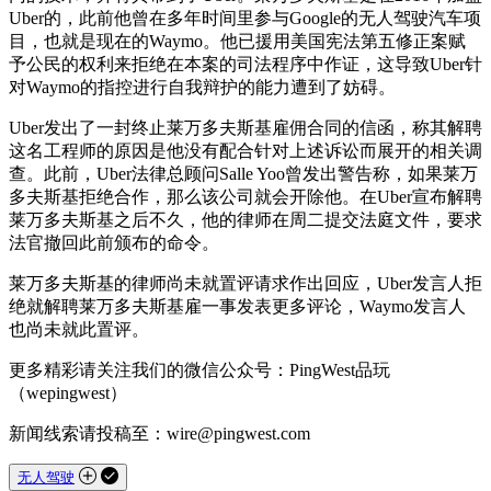
Uber的，此前他曾在多年时间里参与Google的无人驾驶汽车项
目，也就是现在的Waymo。他已援用美国宪法第五修正案赋
予公民的权利来拒绝在本案的司法程序中作证，这导致Uber针
对Waymo的指控进行自我辩护的能力遭到了妨碍。
Uber发出了一封终止莱万多夫斯基雇佣合同的信函，称其解聘
这名工程师的原因是他没有配合针对上述诉讼而展开的相关调
查。此前，Uber法律总顾问Salle Yoo曾发出警告称，如果莱万
多夫斯基拒绝合作，那么该公司就会开除他。在Uber宣布解聘
莱万多夫斯基之后不久，他的律师在周二提交法庭文件，要求
法官撤回此前颁布的命令。
莱万多夫斯基的律师尚未就置评请求作出回应，Uber发言人拒
绝就解聘莱万多夫斯基雇一事发表更多评论，Waymo发言人
也尚未就此置评。
更多精彩请关注我们的微信公众号：PingWest品玩
（wepingwest）
新闻线索请投稿至：wire@pingwest.com
无人驾驶