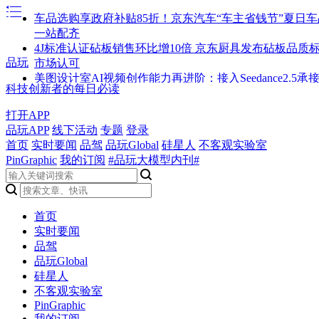
车品选购享政府补贴85折！京东汽车“车主省钱节”夏日
一站配齐
4J标准认证砧板销售环比增10倍 京东厨具发布砧板品质
品玩
市场认可
美图设计室AI视频创作能力再进阶：接入Seedance2.5承
科技创新者的每日必读
元商业创作需求
Fender 2026限定版日产第二代融合系列现已登场 以哑光
打开APP
现两种美学意境
品玩APP
线下活动
专题
登录
2026电饭煲怎么选：按家庭场景对号入座
首页
实时要闻
品驾
品玩Global
硅星人
不客观实验室
热浪“烤”问全球家庭，看阳光家庭能源如何守住“清凉”底
PinGraphic
我的订阅
#品玩大模型内刊#
对接雄安“新标尺”——廊坊传统产业加速提质焕新
从资源扶持到方法陪跑，抖音陪MCN跑通AI这条路
《财富》对话赛力斯康波：以ESG为全球通用语言 搭建
信任桥梁
首页
AI开始造星：麦芽用《12星练赛》等探索AI时代内容IP
实时要闻
当AI重构内容工业，麦芽探索MCN成为下一代IP生产者
品驾
径
品玩Global
讯飞星辰智能体平台，入选艾瑞2026「企业级AI Agent
硅星人
Codex国内用不了怎么办？2026最新三种解决方案梳理
不客观实验室
Seedance2.5接入，从产能爆发到商业效能：绘梦工坊AI
PinGraphic
模式重构微短剧产业价值链
我的订阅