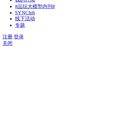
涂鸦智能推出Tuya AI Coding，一句话搭建属于你的AI
#品玩大模型内刊#
Skillver：AI人才需求变了，招聘标准却还停在过去
SYNClub
线下活动
随身WiFi选购避坑指南：从用户投诉看靠谱品牌怎么选
专题
网易有道 LobsterAI 派发 5000 积分，多 Agent 协作打通 
交付闭环
注册
登录
VITURE 五周年巨献：VITURE Pro 2 登场，经典再升级
关闭
UltraClarity 3.0 重塑超清视界
覆盖六大主城区：回应“石家庄母婴店有哪些”，孩子王3
店织就服务密网