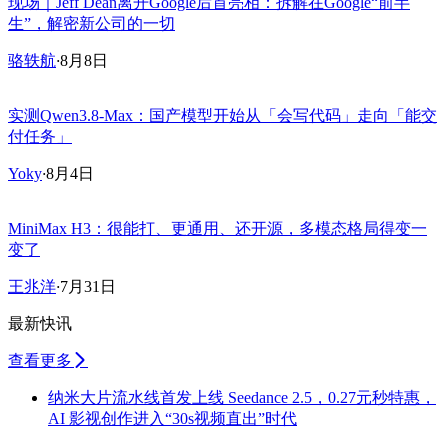
现场｜Jeff Dean离开Google后首亮相：拆解在Google“前半
生”，解密新公司的一切
骆轶航
·
8月8日
实测Qwen3.8-Max：国产模型开始从「会写代码」走向「能交
付任务」
Yoky
·
8月4日
MiniMax H3：很能打、更通用、还开源，多模态格局得变一
变了
王兆洋
·
7月31日
最新快讯
查看更多
纳米大片流水线首发上线 Seedance 2.5，0.27元秒特惠，
AI 影视创作进入“30s视频直出”时代