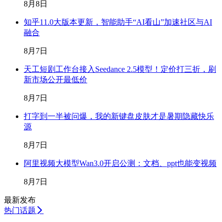
8月8日
知乎11.0大版本更新，智能助手“AI看山”加速社区与AI
融合
8月7日
天工短剧工作台接入Seedance 2.5模型！定价打三折，刷
新市场公开最低价
8月7日
打字到一半被问爆，我的新键盘皮肤才是暑期隐藏快乐
源
8月7日
阿里视频大模型Wan3.0开启公测：文档、ppt也能变视频
8月7日
最新发布
热门话题