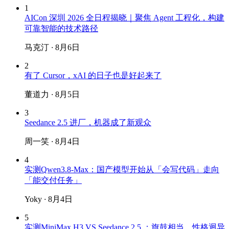
1
AICon 深圳 2026 全日程揭晓｜聚焦 Agent 工程化，构建
可靠智能的技术路径
马克汀
·
8月6日
2
有了 Cursor，xAI 的日子也是好起来了
董道力
·
8月5日
3
Seedance 2.5 进厂，机器成了新观众
周一笑
·
8月4日
4
实测Qwen3.8-Max：国产模型开始从「会写代码」走向
「能交付任务」
Yoky
·
8月4日
5
实测MiniMax H3 VS Seedance 2.5 ：旗鼓相当，性格迥异