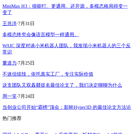
MiniMax H3：很能打、更通用、还开源，多模态格局得变一
变了
王兆洋
·
7月31日
多模态终究会像语言模型一样通用。
WAIC 深度对谈小米机器人团队，我发现小米机器人的三个反
常识
董道力
·
7月25日
不迷信炫技，依托真实工厂，专注实际价值
这支团队又双叒叕提名最佳论文了，我们决定聊聊为什么
周一笑
·
7月24日
当创业公司开始“霸榜”顶会：影眸Hyper3D 的最佳论文方法论
热门推荐