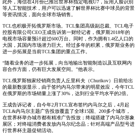
此外，海信在4月份已推出世界杯指定电视U7，应用人脸识别
等人工智能技术，用户可以迅速了解世界杯比赛中球员的背景
等资讯情况，面向全球市场销售。
TCL也积极开拓俄罗斯市场。TCL集团高级副总裁、TCL电子
控股有限公司CEO王成告诉第一财经记者，俄罗斯2018年的
电视市场容量预计超过600万台。同时，作为拥有1.4亿人口的
大国，其国内市场潜力巨大。经过多年的积累，俄罗斯业务的
进一步拓展是当前TCL集团的重点工作。
“随着业务的进一步拓展，向当地输出智能制造以及互联网内
容合作方面，仍有巨大发展空间。”他表示。
TCL俄罗斯独家经销商负责人丘里科夫（Churikov）日前给出
的最新数据显示，由于签约内马尔带来的明星效应，今年TCL
在俄罗斯的市场销量上涨了30%，达到行业平均水平的2倍。
王成告诉记者，自今年2月TCL宣布签约内马尔之后，4月起
TCL&内马尔主题广告投放覆盖了全球15国、200多个城市，
在世界杯举办城市都有精准广告投放；终端搭建了内马尔形象
展区；对终端消费者发放内马尔纪念品；针对高端产品型号进
行世界杯主题促销活动。