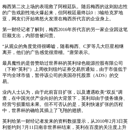
梅西第二次上场的表现救了阿根廷队。随后梅西的这则励志性
的广告戏剧性地火爆起来，但阿根廷最终以0：3输给克罗地
亚，网友们开始将怒火发泄在梅西所代言的企业身上。
第一财经记者了解到，梅西2016年所代言的另一家企业因这笔
巨额支出，内部曾被问责。
“从观众的角度觉得很唏嘘，随着梅西、C罗等几大巨星相继
离开，他们的广告感觉很滑稽。”唐荣表示。
最具魔性的是曾赞助过世界杯的英利绿色能源控股有限公司
（下称“英利”）上周收到纽约证券交易所通知，由于市值低于
平均全球市值，暂停该公司的美国存托股票（ADS）的交
易。
业内人士认为，由于此前盲目扩张，以及遭遇欧美“双反”调
查，在中国光伏产业向好的大背景下，英利却由于债务缠身、
经营亏损重组未果。但不可否认的是，英利快速扩张的历程
中，世界杯的确给其插上了飞翔的翅膀。
英利给第一财经记者发来的资料数据显示，从2010年2月3日英
利签约到 7月11日南非世界杯结束，英利在百度的关注度上升