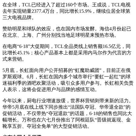
在全球，TCL已经进入了超过160个市场。王成说，TCL电视
去年实现销量2377.4万台，同比增长15.9%，继续位居全球第
三大电视品牌。
赞助明星和球队的效应，也在国内市场发酵。海信4月份起已
在北京、上海、广州分别找当地足球明星来预热市场。
在电商“6·18”大促期间，TCL全品类线上销售额16.5亿元，同
比增长45.1%；核心产品基本上都是采用内马尔作为代言的方
式来营销。
5月底，长虹面向用户公开招募的“虹魔助威团”，目前正在俄
罗斯观球。6月，长虹在国内多个城市举行“要虹一起红”的球
迷福利季的酒吧欢聚活动，吸引众多用户参与。长虹相关负责
人表示，这将会促进用户与品牌的感情互动。
今年以来，厨电行业增速放缓，世界杯营销则带来新的活力。
华帝5月底在线上线下同步推出“法国队夺冠、华帝退全款”的
促销活动，不仅带热“夺冠退款”的话题，6·18的销售也同比大
幅增长。万和也在六七月份推出了阿根廷队“晋级就返现、金
靴享五折、夺冠全免单”的大型促销活动。