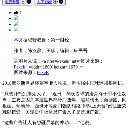
消费升级
人工智能
1
本文
授权转载自：第一财经
作者：陈汉辞、王珍，编辑：应民吾
Pexels" alt="图片来源：
Pexels
" width='1880' height='1079' />
图片来源：
Pexels
2018俄罗斯世界杯赛事渐入胜境，但本届中国球迷却很困扰。
“只想拜托别来烦人了。”近日，熬夜看球的唐荣终于忍不住发
声，主要是因为本届世界杯冷门迭爆、黑马横出，而德国、阿
根廷、葡萄牙、西班牙等豪门强队相继“排队上天台”已让唐荣
难以接受，关键是中场休息广告又多是洗脑广告。
“这些广告让人有想砸屏幕的冲动……”他说。