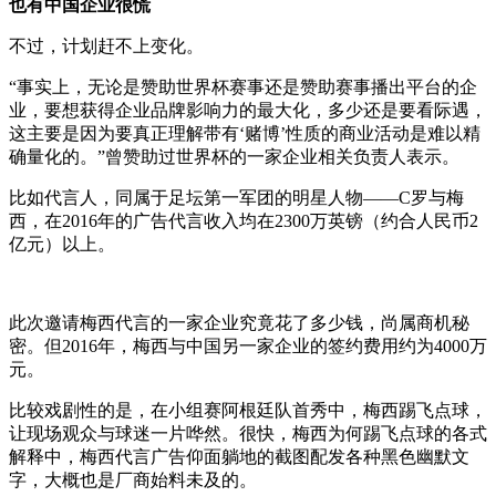
也有中国企业很慌
不过，计划赶不上变化。
“事实上，无论是赞助世界杯赛事还是赞助赛事播出平台的企
业，要想获得企业品牌影响力的最大化，多少还是要看际遇，
这主要是因为要真正理解带有‘赌博’性质的商业活动是难以精
确量化的。”曾赞助过世界杯的一家企业相关负责人表示。
比如代言人，同属于足坛第一军团的明星人物——C罗与梅
西，在2016年的广告代言收入均在2300万英镑（约合人民币2
亿元）以上。
此次邀请梅西代言的一家企业究竟花了多少钱，尚属商机秘
密。但2016年，梅西与中国另一家企业的签约费用约为4000万
元。
比较戏剧性的是，在小组赛阿根廷队首秀中，梅西踢飞点球，
让现场观众与球迷一片哗然。很快，梅西为何踢飞点球的各式
解释中，梅西代言广告仰面躺地的截图配发各种黑色幽默文
字，大概也是厂商始料未及的。