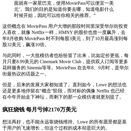
面就有一家星巴克，使用MoviePass可以便宜一美
元’。我们的目的是知道你要去哪，知道电影什么
时候开始，因此可以给你相关的推荐。”
这些概念在 MoviePass 用户大增的那段时间里深受华尔街投资
人喜欢，就像 Netflix一样，HMNY 的股价也曾一度飙升，去
年8月收购 MoviePass 时不到每股3美元，到了10月最高涨到每
股32美元，飙涨10倍。
与此同时，一大批模仿者也纷纷冒了出来，比如定价更低，每
月只要8.99美元的 Cinemark Movie Club，提供双人订阅等更多
花样服务的 Sinemia等等。MoviePass 在去年8、9月时，是华尔
街最热议的话题之一。
但是，后来的发展大家都知道了。直到如今，Lowe 的想法也
还是更多地停留在“概念”阶段，而对标的偶像 Netflix 也已经
在今年开始走下神坛，而剩下的那一众模仿者就更别提了。
疯狂烧钱 每月亏掉2170万美元
想法再好，也不能永远靠烧钱维持。Lowe 的所有愿景都是基
于用户的飞速增长，但这个过程的成本却是巨大的。