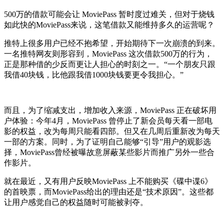
500万的借款可能会让 MoviePass 暂时度过难关，但对于烧钱
如此快的MoviePass来说，这笔借款又能维持多久的运营呢？
推特上很多用户已经不抱希望，开始期待下一次崩溃的到来。
一名推特网友则形容到，MoviePass 这次借款500万的行为，
正是那种借的少反而更让人担心的时刻之一。“一个朋友只跟
我借40块钱，比他跟我借1000块钱要更令我担心。”
而且，为了缩减支出，增加收入来源，MoviePass 正在破坏用
户体验：今年4月，MoviePass 曾停止了新会员每天看一部电
影的权益，改为每周只能看四部。但又在几周后重新改为每天
一部的方案。同时，为了证明自己能够“引导”用户的观影选
择，MoviePass曾经被曝故意屏蔽某些影片而推广另外一些合
作影片。
就在最近，又有用户反映MoviePass 上不能购买《碟中谍6》
的首映票，而MoviePass给出的理由还是“技术原因”。这些都
让用户感觉自己的权益随时可能被剥夺。