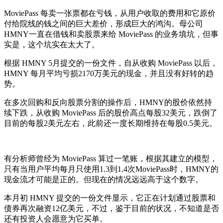
MoviePass 每卖一张票都在亏钱，从用户收取的费用和它原价
付给院线的钱之间的巨大差价，形成巨大的鸿沟。母公司
HMNY一直在借钱和卖股票来给 MoviePass 的业务填坑，但事
实是，这个坑实在太大了。
根据 HMNY 5月提交的一份文件，自从收购 MoviePass 以后，
HMNY 每月平均亏损2170万美元的现金，并且没有好转的趋
势。
在多次回购和反向股票分割的操作后，HMNY的股价依然持
续下跌，从收购 MoviePass 后的股价高点每股32美元，跌倒了
目前的每股2美元左右，此前还一度长期维持在每股0.5美元。
有分析师曾经为 MoviePass 算过一笔账，根据其建立的模型，
只有当用户平均每月只使用1.3到1.4次MoviePass时，HMNY的
现金流才可能是正的。但现在的情况远远高于这个数字。
本月初 HMNY 提交的一份文件显示，它正在计划通过股票和
债券再次融资12亿美元，不过，鉴于目前的状况，不知道是否
还有投资人会愿意为它买单。