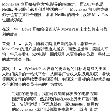
MoviePass 也开始被称为“电影界的Netflix”。 而2017年也是
Netflix 开启股价飙升创造神话的一年，MoviePass 前期的烧钱
似乎也有了某种合理性：看看 Netflix 的增长，没准 MoviePass
也能成功呢。
在这一年，Lowe 开始给投资人讲 MoviePass 未来如何走向盈
利的故事：
首先，Lowe 认为，随着订阅用户量的激增，总有一天，
MoviePass 的用户里会以普通人居多，而数据显示，美国人平
均一年只会看4、5次电影，因此吸引来更多的会员后，整体上
的成本就会下降。
其次，Lowe 给MoviePass 设置的更宏远的目标则是成为美国
人出门娱乐的一站式平台，从而靠广告收入以及电影院、餐饮
等商家合作的手续费等实现盈利。实现这个目标的关键就是如
今不断增长的会员带来的行为数据。
“我们的愿景是，我们可以知道你要去的电影院周
围所有的商家，然后我们会在app上弹出广告和推
送，告诉你‘嘿！你旁边就有一家Chipotle，使用你
的MoviePass卡就可以领取免费薯片。’ 或者 ‘街对