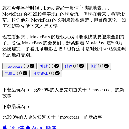
就在今年早些时候，Lowe 曾经一度信心满满地表示，
MoviePass 会在2019年实现正的现金流。但现在看来，希望渺
茫。也许他对 MoviePass 的长期愿景很清楚，但目前来说，如
何在短期先活下来才是关键。
现在看起来，MoviePass 的烧钱大戏可能很快就要迎来全剧终
了。各位 MoviePass 的会员们，赶紧趁着 MoviePass 这500万
还没烧完，多看几场电影去吧！也许这才是对这个补贴观影时
代的最好告别。
moviepass
补贴
硅谷
电影
硅星人
社交媒体
下载品玩App，比99.9%的人更先知道关于「moviepass」的新
故事
下载品玩App
比99.9%的人更先知道关于「moviepass」的新故事
iOS版本
Android版本