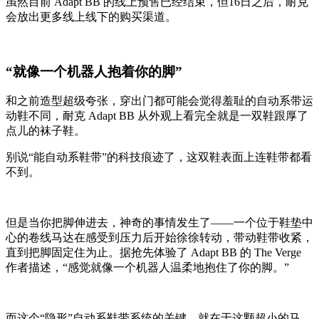
虽然目前 Adapt BB 的线上预售已经结束，但16日之后，耐克
会放出更多线上线下的购买渠道。
“就像一个机器人抱着你的脚”
和之前造型超级夸张，穿出门都可能会觉得羞耻的自动系带运
动鞋不同，耐克 Adapt BB 从外观上看完全就是一双鞋跟厚了
点儿的袜子鞋。
别说“能自动系鞋带”的科技痕迹了，这双鞋表面上连鞋带都看
不到。
但是当你把脚伸进去，神奇的事情发生了——一个位于鞋垫中
心的卷线马达在感受到压力后开始徐徐转动，带动鞋带收紧，
直到把脚固定住为止。据抢先体验了 Adapt BB 的 The Verge
作者描述，“感觉就像一个机器人温柔地抱住了你的脚。”
而这个“隐形”自动系鞋带系统的关键，就在于这颗超小的马