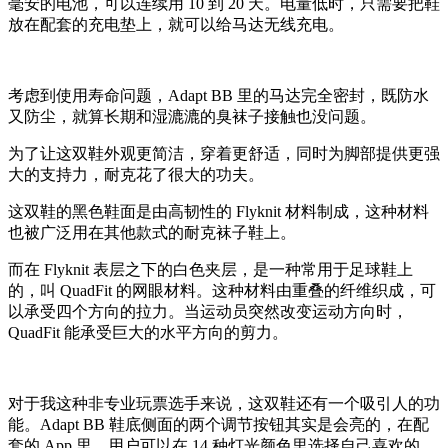
毫安的电池，可以连续用 10 到 20 天。电量低时，只需要把鞋
放在配套的充电垫上，就可以给马达无线充电。
考虑到使用寿命问题，Adapt BB 里的马达完全密封，既防水
又防尘，就算长期和湿漉漉的臭袜子接触也没问题。
为了让这双鞋外观更简洁，穿着更舒适，同时为脚部提供更强
大的支持力，耐克花了很大的功夫。
这双鞋的黑色鞋面是由高韧性的 Flyknit 材料制成，这种材料
也被广泛用在其他款式的耐克袜子鞋上。
而在 Flyknit 表层之下的白色夹层，是一种常用于足球鞋上
的，叫 QuadFit 的网眼材料。这种材料由重叠的纤维织成，可
以承受四个方向的拉力。当运动员突然改变运动方向时，
QuadFit 能承受巨大的水平方向的剪力。
对于我这种非专业玩票选手来说，这双鞋还有一个吸引人的功
能。Adapt BB 鞋底侧面的两个调节按钮其实是会亮的，在配
套的 App 里，用户可以在 14 种灯光颜色里选择自己喜欢的。