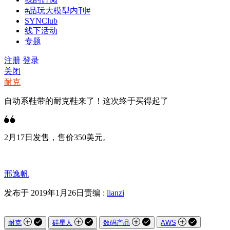
#品玩大模型内刊#
SYNClub
线下活动
专题
注册
登录
关闭
耐克
自动系鞋带的耐克鞋来了！这次终于买得起了
2月17日发售，售价350美元。
邢逸帆
发布于 2019年1月26日
责编 :
lianzi
耐克
硅星人
数码产品
AWS