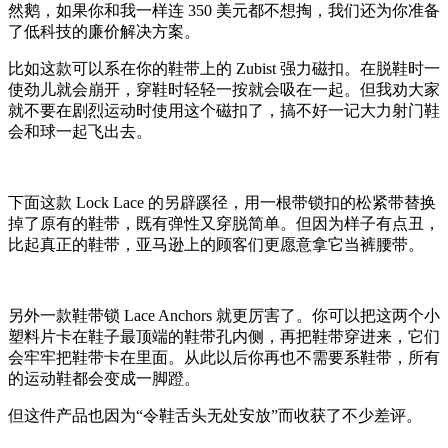
然鹅，如果你和我一样连 350 美元都不想掏，我们还为你准备
了低科技的廉价解决方案。
比如这款可以系在你的鞋带上的 Zubist 强力磁扣。在脱鞋时一
使劲儿就会崩开，穿鞋时轻轻一按就会吸在一起。但我劝大家
就不要在剧烈运动时使用这个磁扣了，搞不好一记大力射门鞋
会和球一起飞出去。
下面这款 Lock Lace 的另辟蹊径，用一根带锁扣的松紧带替换
掉了原有的鞋带，既有弹性又穿脱简单。但因为样子有点丑，
比起真正的鞋带，亚马逊上的顾客们更愿意拿它当裤腰带。
另外一款鞋带锁 Lace Anchors 就更厉害了。你可以把这两个小
塑料片卡在鞋子最顶端的鞋带孔内侧，再把鞋带穿进来，它们
会牢牢把鞋带卡在里面。从此以后你再也不需要系鞋带，所有
的运动鞋都会变成一脚蹬。
但这件产品也因为“令鞋舌头无处安放”而收获了不少差评。