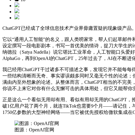
ChatGPT已经成了全球信息技术产业界毋庸置疑的现象级产品
它以“通用人工智能”的名义，跟人类唠家常，帮人们起草邮件
设定撰写一段电影剧本，书写一首优美的情诗，捉刀大学生的论文
纳德拉（Satya Nadella）说它堪比工业革命，人工智能口头
AlphaGo，再到OpenAI的ChatGPT，25年过去了，A
我已经用ChatGPT干过诸多不可描述之事，发现它并不能
一些结构清晰而无奇、事实谬误颇多同时又毫无个性的论述；
满由内至外想象的论述。从整体而言，ChatGPT相当的不
你说不上来它对你有什么无懈可击的具体用处，但它又能帮你
正是这么一个看似无用却有用、看似有用却无用的ChatGPT，推动
破1亿用户花了两个月，就连TikTok也需要9个月——请记住，与F
1750亿参数的大型神经网络——当它被优先授权给微软集成在Of
图源：OpenAI官网