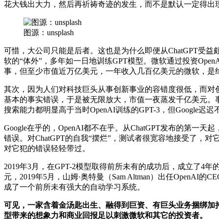
花大钱出大力，然后再祈祷奇迹的发生，而不是默认一定得出
图源：unsplash
可惜，大公司只能是后者。这也是为什么即便从ChatGPT受
软的“体外”，多年如一日地训练GPT模型。微软通过投资OpenA
事，但至少市值近万亿美元，一年收入几百亿美元的微软，是绝
其次，因为人们对科技巨头从事创新事业的容错度很低，而对创业公
基本的事实错误，于是被无限放大，市值一夜蒸发千亿美元。事实上
搜索能力都明显高于当时OpenAI训练的GPT-3，但Goog
Google在乎的，OpenAI都不在乎。从ChatGPT发布
错误。对ChatGPT的自我“摆烂”，测试者很宽容地接受
对它犯的错误轻轻带过。
2019年3月，在GPT-2模型取得前所未有的成功后，成立了
元，2019年5月，山姆·奥特曼（Sam Altman）出任OpenAI的
成了一个前所未有强大的自动学习系统。
可见，一家含着金汤匙出生、融得到巨资、有巨头业务捆绑加
型带来的想象力和商业回报足以刺激微软和其它的投资者。