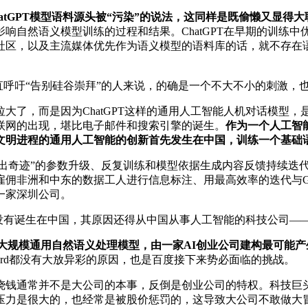
tGPT模型语料源头被“污染”的说法，这同样是既偷懒又显得
自然语义模型训练的过程和结果。ChatGPT在早期的训练中优
社区，以及主流媒体优先作为语义模型的语料库的话，就不存在语
一直呼吁“告别硅谷崇拜”的人来说，的确是一个不大不小的刺激，
大了，而是因为ChatGPT这样的通用人工智能人机对话模型
联网的出现，堪比电子邮件和搜索引擎的诞生。
作为一个人工智
文明进程的通用人工智能的创新首先发生在中国，训练一个基础
“大力出奇迹”的参数升级、反复训练和模型依据生成内容反馈持续
佣非洲和中东的数据工人进行信息标注、用最高效率的迭代与Goo
一家深圳公司。
但却没有诞生在中国，其原因还得从中国从事人工智能的科技公司
的超大规模通用自然语义处理模型，由一家AI创业公司建构最可
的Bard都没有大放异彩的原因，也是百度接下来势必面临的挑战。
烧钱通常并不是大公司的本事，反倒是创业公司的特权。科技巨
压力是很大的，也经常是被股价惩罚的，这导致大公司不敢做大冒