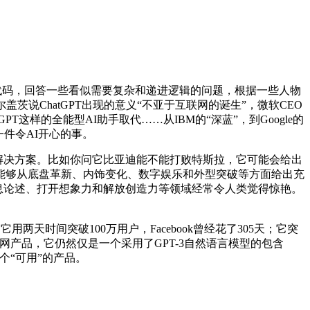
n代码，回答一些看似需要复杂和递进逻辑的问题，根据一些人物
说ChatGPT出现的意义“不亚于互联网的诞生”，微软CEO
PT这样的全能型AI助手取代……从IBM的“深蓝”，到Google的
是一件令AI开心的事。
和解决方案。比如你问它比亚迪能不能打败特斯拉，它可能会给出
能够从底盘革新、内饰变化、数字娱乐和外型突破等方面给出充
信息论述、打开想象力和解放创造力等领域经常令人类觉得惊艳。
两天时间突破100万用户，Facebook曾经花了305天；它突
级互联网产品，它仍然仅是一个采用了GPT-3自然语言模型的包含
个“可用”的产品。