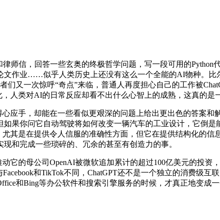
。
和律师信，回答一些玄奥的终极哲学问题，写一段可用的Pytho
作业……似乎人类历史上还没有这么一个全能的AI物种。比尔盖茨
爱好者们又一次惊呼“奇点”来临，普通人再度担心自己的工作被ChatG
I在不断进化，人类对AI的日常反应却看不出什么心智上的成熟，这真的
每每得心应手，却能在一些看似更艰深的问题上给出更出色的答案
但如果你问它自动驾驶将如何改变一辆汽车的工业设计，它倒是
完美，尤其是在提供令人信服的准确性方面，但它在提供结构化的
实现和完成一些琐碎的、冗余的甚至有创造力的事。
它的母公司OpenAI被微软追加累计的超过100亿美元的投资，它用
acebook和TikTok不同，ChatGPT还不是一个独立的消费
fice和Bing等办公软件和搜索引擎服务的时候，才真正地变成一