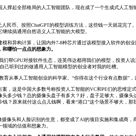
国人撑起全部格局的人工智能团队，现在成了一个生成式人工智
元人民币。按照ChatGPT的模型训练方法，这些钱一天就花完
它继续搞通用自然语义人工智能的大模型。
模和异构计算，让国内外7-8种芯片通过该模型接入软件的创
，和哪怕一点点的想象力。
说我们帮GPU对接软件生态，连英伟达都用我们的模型，投资人
我自己听到过的做通用人工智能模型的创业者对我的吐槽。
了教育从事人工智能创业的科学家。“你得在这个行业有点数据”，
案，这是中国大多数号称投资人工智能的VC和PE们的思维定式
像头多少钱？总的摄像头盘子有多大？好，盘子足够大，摄像头
少钱？原来就付这么点儿钱啊，看来“港口”这个场景不够大，那
做摄像头和人脸识别的生意，都变成了AI的项目实施和集成商，
一领域的估值和想象力。