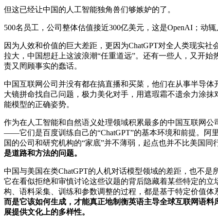
但这已经让中国的人工智能独角兽们够嫉妒的了。
500名员工，公司整体估值接近300亿美元，这是OpenAI；动
因为人效和价值的巨大差距，更因为ChatGPT对全人类现实
拉大，中国想赶上这波浪潮“任重道远”。还有一些人，又开始热
责又罔顾事实的蠢话。
中国互联网公司并没有都在搞直播和买菜，他们在从事半导体
大镜拼命找自己问题，极力美化对手，用遮瑕霜不遗余力涂抹
能模型的正确姿势。
作为在人工智能和自然语义处理领域积累最多的中国互联网公司，百度
——它们是百度训练自己的“ChatGPT”的基本环境和前
国的公司和研究机构的“家底”并不薄弱，起点也并不比美国同行
是道路和方法的问题。
中国与美国在类ChatGPT的人机对话模型领域的差距，也不
它在看似拒绝和审慎讨论这些议题的背后隐藏着某些特定的立
构、语料采集、训练和参数调整的过程，都是基于特定价值体系
而是它该如何生成，才能真正地制衡英语主导全球互联网语料
展提供文化上的多样性。