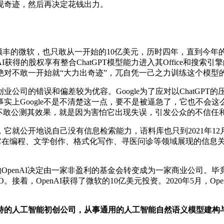
现奇迹，然后再决定花钱出力。
益颇丰的微软，也只敢从一开始的10亿美元，历时四年，直到今年的
I获得的股权享有整合ChatGPT模型能力进入其Office和搜索
对不敢一开始就“大力出奇迹”，兀自凭一己之力训练这个模型
司的错误和偏差较为优容。Google为了应对以ChatGPT的
Google不是不清楚这一点，要不是被逼急了，它也不会这么冒失。
le迟迟不敢公测其效果，就是因为害怕它出现失误，引发公众的不信
的第一天起，它就公开地说自己没有信息检索能力，语料库也只到202
了，对它在编程、文学创作、格式化写作、寻医问诊等领域展现的信
4年的OpenAI决定由一家非盈利的基金会转变成为一家商业公司。
CEO。接着，OpenAI获得了微软的10亿美元投资。2020年5月，Op
持的人工智能初创公司，从事通用的人工智能自然语义模型建构