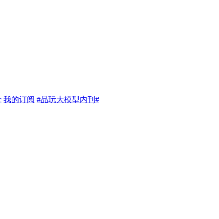
c
我的订阅
#品玩大模型内刊#