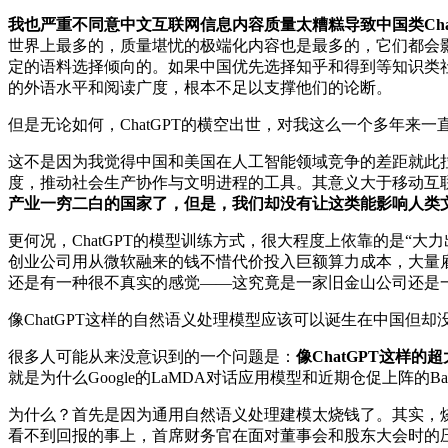
我也严重不同意中文互联网信息内容质量太糟糕导致中国类Cha
世界上最多的，质量堪忧的极端化内容也是最多的，它们都会影响
定的语料选择倾向的。如果中国优先选择知乎和得到等知识类
的外语水平和阅读广度，根本不足以支撑他们的论断。
但是无论如何，ChatGPT的横空出世，对我这么一个多年来
这不是因为我觉得中国和美国在人工智能领域竞争的差距就此拉
度，推动社会生产协作与文明进程的工具。其意义大于移动互
产业一穷二白的国家了，但是，我们却没有让这类能影响人类
更何况，ChatGPT的模型训练方式，很大程度上依靠的是
创业公司用从微软融来的钱不惜代价投入巨额算力成本，大量雇
还是有一种很不真实的感觉——这究竟是一家旧金山公司还是
像ChatGPT这样的自然语义处理模型应该可以诞生在中国
很多人可能从来没意识到的一个问题是：
像ChatGPT这样
就是为什么Google的LaMDA对话应用模型和近期仓促上阵
为什么？首先是因为通用自然语义处理建模太烧钱了。其实，
看不到回报的事上，首席财务官在面对董事会和股东大会时的