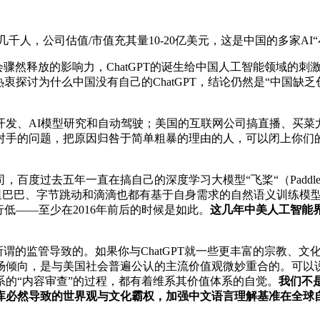
辄几千人，公司估值/市值充其量10-20亿美元，这是中国的多家AI
社会骤然释放的影响力，ChatGPT的诞生给中国人工智能领域
衷探讨为什么中国没有自己的ChatGPT，结论仍然是“中国缺
开发、AI模型研究和自动驾驶；美国的互联网公司搞直播、买菜
对手的问题，把原因归咎于简单粗暴的理由的人，可以闭上你们
过去五年一直在搞自己的深度学习大模型“飞桨“（Paddle P
提。阿里巴巴、字节跳动和滴滴也都有基于自身需求的自然语义训练
低——至少在2016年前后的时候是如此。
这几年中美人工智能
是所谓的监管导致的。如果你与ChatGPT就一些更丰富的宗教
场倾向，是与美国社会普遍公认的主流价值观微妙重合的。可以
的“内容审查”的过程，都有着维系其价值体系的自觉。
我们不
库必然导致的世界观与文化霸权，加强中文语言理解基准在全球