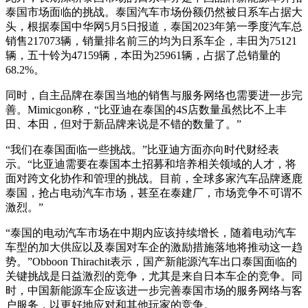
泰国市场面临的挑战。泰国汽车市场份额仍然被日系车占据大
头，根据泰国中华网5月5日报道，泰国2023年第一季度汽车总
销售217073辆，销量排名前三的均为日系车企，丰田为75121
辆，五十铃为47159辆，本田为25961辆，占据了总销量的
68.2%。
同时，自主品牌在泰国当地的销售与服务网络也需要进一步完
善。Mimicgon称，“比亚迪在泰国的4S店数量虽然比不上丰
田、本田，但对于新品牌来说是不错的数量了。”
“我们在泰国面临一些挑战。”比亚迪方面亦向时代财经表
示。“比亚迪需要在泰国本土招募和培养相关领域的人才，将
面对跨文化协作和管理的挑战。目前，全球多家汽车品牌逐鹿
泰国，抢占电动汽车市场，甚至在泰建厂，市场竞争不可谓不
激烈。”
“泰国的电动汽车市场在中期内应该持续增长，随着电动汽车
车型的加大供应以及泰国对车企的激励措施落地将推动这一趋
势。”Obboon Thirachit表示，国产新能源汽车出口泰国面临的
关键挑战是日益激烈的竞争，尤其是来自日本车企的竞争。同
时，中国新能源车企应该进一步完善泰国市场的服务网络与客
户服务，以更好地应对和其他玩家的竞争。