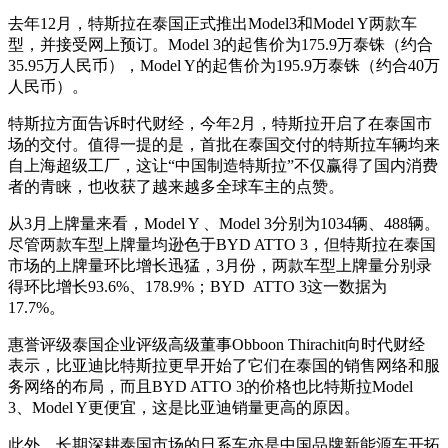
去年12月，特斯拉在泰国正式推出Model3和Model Y两款车
型，并接受网上预订。Model 3的起售价为175.9万泰铢（约合
35.95万人民币），Model Y的起售价为195.9万泰铢（约合40万
人民币）。
特斯拉方面告诉时代财经，今年2月，特斯拉开启了在泰国市
场的交付。值得一提的是，首批在泰国交付的特斯拉车辆均来
自上海超级工厂，这让“中国制造特斯拉”不仅赢得了国内消费
者的青睐，也收获了越来越多全球车主的点赞。
从3月上牌量来看，Model Y 、Model 3分别为1034辆、488辆。
尽管两款车型上牌量均逊色于BYD ATTO 3，但特斯拉在泰国
市场的上牌量环比增长迅猛，3月份，两款车型上牌量分别录
得环比增长93.6%、178.9%；BYD ATTO 3这一数据为
17.7%。
惠誉评级泰国企业评级高级董事Obboon Thirachit向时代财经
表示，比亚迪比特斯拉更早开始了它们在泰国的销售网络和服
务网络的布局，而且BYD ATTO 3的价格也比特斯拉Model
3、Model Y更便宜，这是比亚迪销量更高的原因。
此外，长期深耕泰国市场的日系车亦是中国品牌新能源车开拓