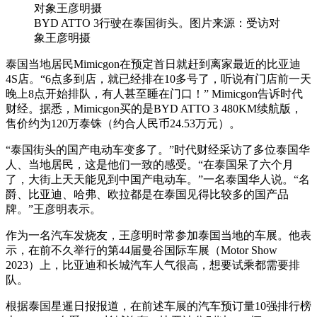
BYD ATTO 3行驶在泰国街头。图片来源：受访对
象王彦明摄
泰国当地居民Mimicgon在预定首日就赶到离家最近的比亚迪
4S店。“6点多到店，就已经排在10多号了，听说有门店前一天
晚上8点开始排队，有人甚至睡在门口！” Mimicgon告诉时代
财经。据悉，Mimicgon买的是BYD ATTO 3 480KM续航版，
售价约为120万泰铢（约合人民币24.53万元）。
“泰国街头的国产电动车变多了。”时代财经采访了多位泰国华
人、当地居民，这是他们一致的感受。“在泰国呆了六个月
了，大街上天天能见到中国产电动车。”一名泰国华人说。“名
爵、比亚迪、哈弗、欧拉都是在泰国见得比较多的国产品
牌。”王彦明表示。
作为一名汽车发烧友，王彦明时常参加泰国当地的车展。他表
示，在前不久举行的第44届曼谷国际车展（Motor Show
2023）上，比亚迪和长城汽车人气很高，想要试乘都需要排
队。
根据泰国星暹日报报道，在前述车展的汽车预订量10强排行榜