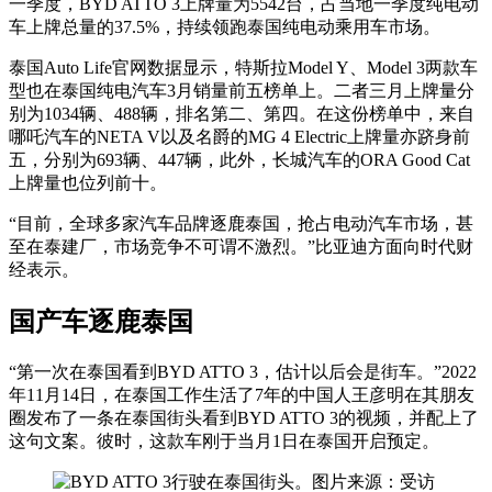
一季度，BYD ATTO 3上牌量为5542台，占当地一季度纯电动
车上牌总量的37.5%，持续领跑泰国纯电动乘用车市场。
泰国Auto Life官网数据显示，特斯拉Model Y、Model 3两款车
型也在泰国纯电汽车3月销量前五榜单上。二者三月上牌量分
别为1034辆、488辆，排名第二、第四。在这份榜单中，来自
哪吒汽车的NETA V以及名爵的MG 4 Electric上牌量亦跻身前
五，分别为693辆、447辆，此外，长城汽车的ORA Good Cat
上牌量也位列前十。
“目前，全球多家汽车品牌逐鹿泰国，抢占电动汽车市场，甚
至在泰建厂，市场竞争不可谓不激烈。”比亚迪方面向时代财
经表示。
国产车逐鹿泰国
“第一次在泰国看到BYD ATTO 3，估计以后会是街车。”2022
年11月14日，在泰国工作生活了7年的中国人王彦明在其朋友
圈发布了一条在泰国街头看到BYD ATTO 3的视频，并配上了
这句文案。彼时，这款车刚于当月1日在泰国开启预定。