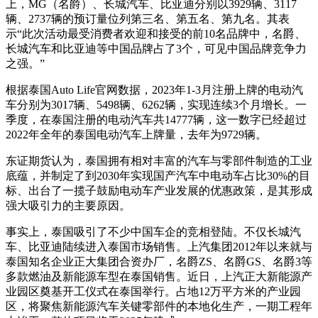
上，MG（名爵）、长城汽车、比亚迪分别以3929辆、3117
辆、2737辆的预订量位列第三名、第五名、第九名。其表
示“此次活动最受消费者欢迎和接受的前10名品牌中，名爵、
长城汽车和比亚迪等中国品牌占了3个，可见中国品牌竞争力
之强。”
根据泰国Auto Life官网数据，2023年1-3月注册上牌的电动汽
车分别为3017辆、5498辆、6262辆，实现连续3个月增长。一
季度，在泰国注册的电动汽车共14777辆，这一数字已经超过
2022年全年的泰国电动汽车上牌量，去年为9729辆。
东证期货认为，泰国拥有相对丰富的汽车与零部件制造的工业
底蕴，并制定了到2030年实现国产汽车中电动车占比30%的目
标、出台了一揽子鼓励电动车产业发展的优惠政策，是其形成
强大吸引力的主要原因。
事实上，泰国吸引了不少中国车企的竞相登陆。不仅长城汽
车、比亚迪陆续进入泰国市场销售。上汽集团2012年以来就与
泰国知名企业正大集团合资办厂，名爵ZS、名爵GS、名爵3等
多款燃油及新能源车型在泰国销售。近日，上汽正大新能源产
业园区奠基开工仪式在泰国举行。占地12万平方米的产业园
区，将聚焦新能源汽车关键零部件的本地化生产，一期工程年