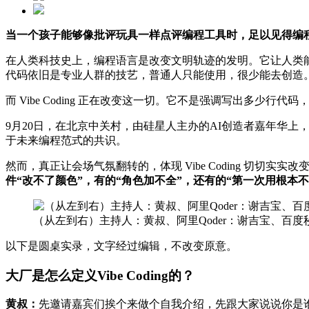
当一个孩子能够像批评玩具一样点评编程工具时，足以见得编
在人类科技史上，编程语言是改变文明轨迹的发明。它让人类能用
代码依旧是专业人群的技艺，普通人只能使用，很少能去创造
而 Vibe Coding 正在改变这一切。它不是强调写出多少行代码
9月20日，在北京中关村，由硅星人主办的AI创造者嘉年华上，中国 
于未来编程范式的共识。
然而，真正让会场气氛翻转的，体现 Vibe Coding 切
件“改不了颜色”，有的“角色加不全”，还有的“第一次用根本
（从左到右）主持人：黄叔、阿里Qoder：谢吉宝、百度秒哒
以下是圆桌实录，文字经过编辑，不改变原意。
大厂是怎么定义Vibe Coding的？
黄叔：
先邀请嘉宾们挨个来做个自我介绍，先跟大家说说你是谁、做