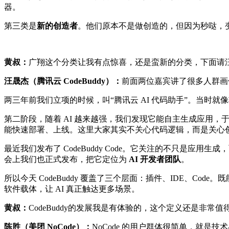
器。
第三类是
新的创造者
。他们原本不是做创造的，但因为秒哒，
黄叔：
广翔这个分类让我有点惊喜，还是蛮新的分类，下面请
汪晟杰（腾讯云 CodeBuddy）：
前面两位嘉宾讲了很多人群画像
两三年前我们立项的时候，叫“腾讯云 AI 代码助手”。当
第二阶段，随着 AI 越来越强，我们发现它能自主生成应用，于是
能快速部署、上线。这里大家其实不关心代码逻辑，而是关心
最近我们发布了 CodeBuddy Code。它关注的不只是
会上我们也正式发布，把它定位为
AI 开发者团队
。
所以今天 CodeBuddy 覆盖了三个层面：插件、IDE、Cod
软件载体，让 AI 真正触达更多场景。
黄叔：
CodeBuddy的发展我是有体验的，这个定义还是非常
陈胜（美团 NoCode）：
NoCode 的用户群体很简单，就是技