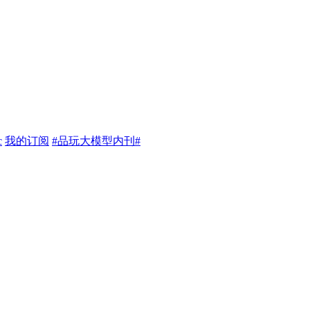
c
我的订阅
#品玩大模型内刊#