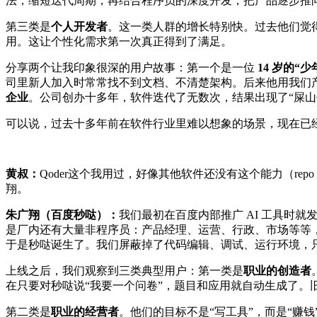
法，缩短迭代周期，再结合程序员的深度开发，把产品逐步推
第三类是
个人开发者
。这一类人群的增长特别快。过去他们觉得软
用。这让个性化需求第一次真正得到了满足。
分享两个让我印象很深的用户故事：第一个是一位
14 岁的“少
司里新人加入时常常找不到文档、不清楚架构。后来他用我们产品里的
企业
。公司创办十多年，软件迭代了无数次，结果出现了“屎山代码
可以说，过去十多年前在软件行业里难以想象的场景，现在已
黄叔：
Qoder这个我用过，好像其他软件还没有这个能力（re
翔。
朱广翔（百度秒哒）：
我们最初在百度内部推广 AI 工具时
是厂内还有大量非程序员：产品经理、运营、行政、市场等等
于是秒哒诞生了。我们屏蔽掉了代码编辑、调试、运行环境，
上线之后，我们观察到三类典型用户：第一类是
职业的创造者
在只要对秒哒说“我要一个问卷”，题目和应用就自动生成了。
第二类是
职业的经营者
。他们的目标不是“写工具”，而是“赚