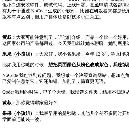
但小白连安装软件、调试代码、上线部署、甚至申请域名都搞
有几千个通过 NoCode 生成的小软件。比如在研发看来都是
版本有点区别，但用户群体还是以技术小白为主。
黄叔：
大家可能注意到了，听他们介绍，产品一个比一个好用。
这四家公司的产品都用过。今天我们就让她来聊聊，她到底用
果果（小孩姐）：
大家好，我小名果果，今年 12 岁，学 AI 
比如我用秒哒的时候，
想把页面颜色从粉色改成紫色，我连续
NoCode 我也遇到过问题。我想做一个决策查询网站，想加点
己复制信息给它，它还加错、加乱了，简直更无语。
Qoder 我用的时候，犯了个大错。我没选文件夹，结果不
黄叔：
那你觉得哪家最好？
果果（小孩姐）：
我最早用的是秒哒，其他几个差不多同时开始的。
学面前还能装一波。