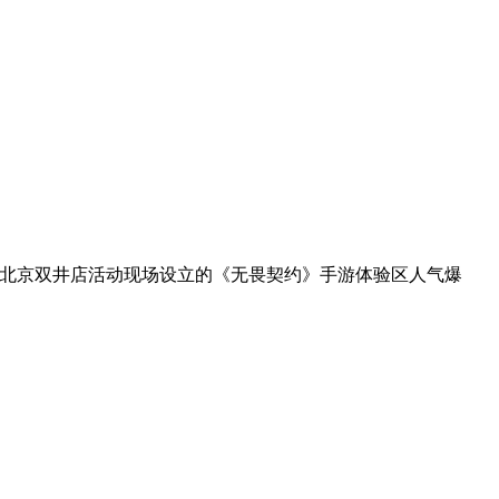
LL北京双井店活动现场设立的《无畏契约》手游体验区人气爆