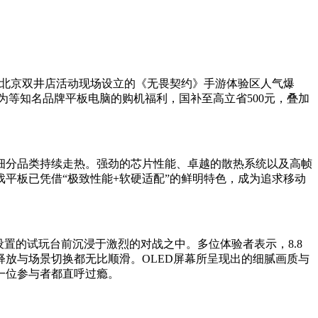
LL北京双井店活动现场设立的《无畏契约》手游体验区人气爆
为等知名品牌平板电脑的购机福利，国补至高立省500元，叠加
一细分品类持续走热。强劲的芯片性能、卓越的散热系统以及高帧
平板已凭借“极致性能+软硬适配”的鲜明特色，成为追求移动
置的试玩台前沉浸于激烈的对战之中。多位体验者表示，8.8
放与场景切换都无比顺滑。OLED屏幕所呈现出的细腻画质与
一位参与者都直呼过瘾。