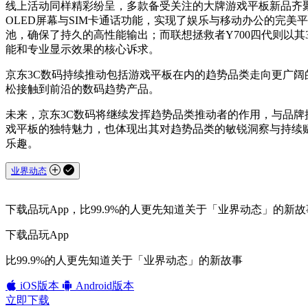
线上活动同样精彩纷呈，多款备受关注的大牌游戏平板新品齐聚京东。红米
OLED屏幕与SIM卡通话功能，实现了娱乐与移动办公的完美平衡
池，确保了持久的高性能输出；而联想拯救者Y700四代则以
能和专业显示效果的核心诉求。
京东3C数码持续推动包括游戏平板在内的趋势品类走向更广
松接触到前沿的数码趋势产品。
未来，京东3C数码将继续发挥趋势品类推动者的作用，与品牌
戏平板的独特魅力，也体现出其对趋势品类的敏锐洞察与持续
乐趣。
业界动态
下载品玩App，比99.9%的人更先知道关于「业界动态」的新故
下载品玩App
比99.9%的人更先知道关于「业界动态」的新故事
iOS版本
Android版本
立即下载