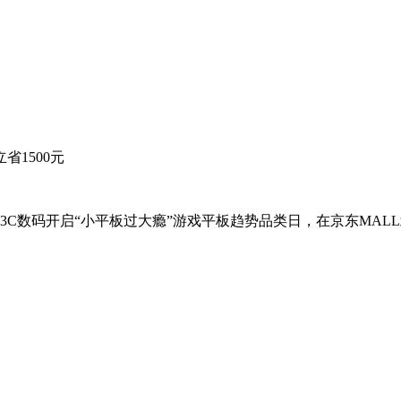
1500元
3C数码开启“小平板过大瘾”游戏平板趋势品类日，在京东MA