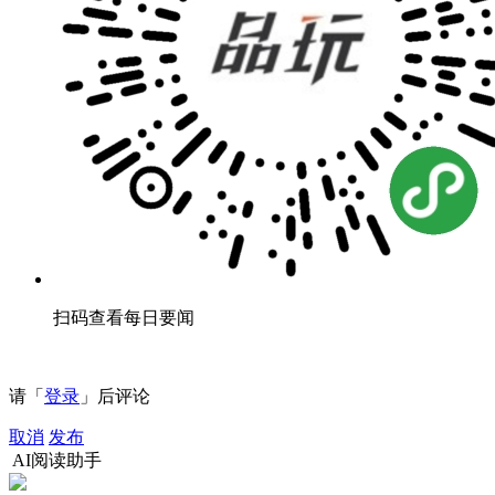
扫码查看每日要闻
请「
登录
」后评论
取消
发布
AI阅读助手