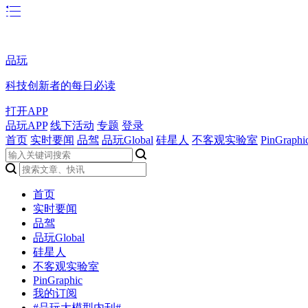
品玩
科技创新者的每日必读
打开APP
品玩APP
线下活动
专题
登录
首页
实时要闻
品驾
品玩Global
硅星人
不客观实验室
PinGraphi
首页
实时要闻
品驾
品玩Global
硅星人
不客观实验室
PinGraphic
我的订阅
#品玩大模型内刊#