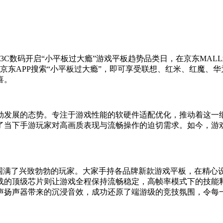
3C数码开启“小平板过大瘾”游戏平板趋势品类日，在京东MA
京东APP搜索“小平板过大瘾”，即可享受联想、红米、红魔、华
喜。
蓬勃发展的态势。专注于游戏性能的软硬件适配优化，推动着这
当下手游玩家对高画质表现与流畅操作的迫切需求。如今，游戏
围满了兴致勃勃的玩家。大家手持各品牌新款游戏平板，在精心设
载的顶级芯片则让游戏全程保持流畅稳定，高帧率模式下的技能释
声扬声器带来的沉浸音效，成功还原了端游级的竞技氛围，令每