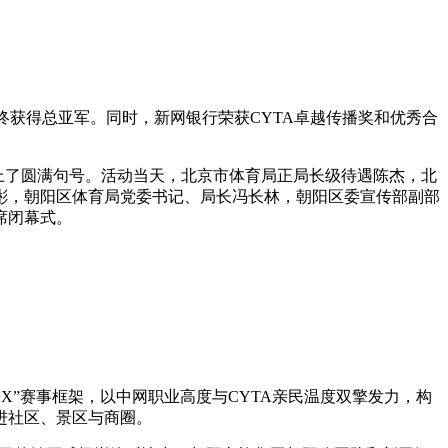
最终获得总亚军。同时，新网银行荣获CYTA卓越传播奖和优秀合
画上了圆满句号。活动当天，北京市体育局正局长级待遇陈杰，北
彬，朝阳区体育局党委书记、局长冯长林，朝阳区委宣传部副部
席闭幕式。
X”赛事框架，以中网职业高度与CYTA亲民温度双擎发力，构
进社区、景区与商圈。