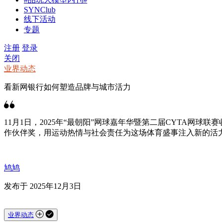
SYNClub
线下活动
专题
注册
登录
关闭
业界动态
看新网银行如何塑造品牌与城市活力
11月1日，2025年“最朝阳”网球嘉年华暨第二届CYTA
作伙伴奖，用运动热情与社会责任为这场体育盛事注入新的活
鸠鸠
发布于 2025年12月3日
业界动态