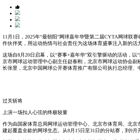
11月1日，2025年“最朝阳”网球嘉年华暨第二届CYTA
作伙伴奖，用运动热情与社会责任为这场体育盛事注入新的活
这场自8月20日启幕，以“赛事+嘉年华”双引擎驱动的活动
京市网球运动管理中心副主任赵春刚，北京市网球运动协会副
长张昱，北京中国网球公开赛体育推广有限公司执行总经理、
过关斩将
上演一场扣人心弦的终极较量
作为由国家体育总局网球运动管理中心、北京市体育局、北京市朝
建起覆盖全龄的网球生态。从8月15日至31日的分站赛，到