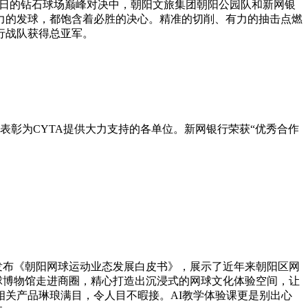
月1日的钻石球场巅峰对决中，朝阳文旅集团朝阳公园队和新网银
力的发球，都饱含着必胜的决心。精准的切削、有力的抽击点燃
行战队获得总亚军。
，表彰为CYTA提供大力支持的各单位。新网银行荣获“优秀合作
发布《朝阳网球运动业态发展白皮书》，展示了近年来朝阳区网
球博物馆走进商圈，精心打造出沉浸式的网球文化体验空间，让
关产品琳琅满目，令人目不暇接。AI教学体验课更是别出心