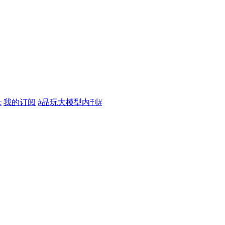
c
我的订阅
#品玩大模型内刊#