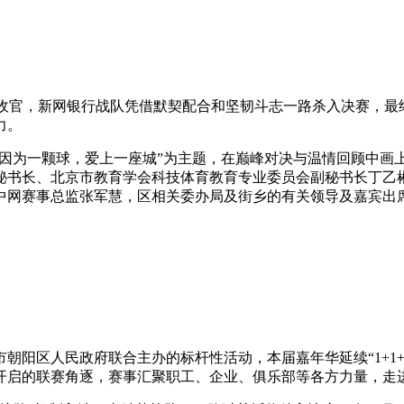
网球联赛收官，新网银行战队凭借默契配合和坚韧斗志一路杀入决赛，
力。
，以“因为一颗球，爱上一座城”为主题，在巅峰对决与温情回顾中
秘书长、北京市教育学会科技体育教育专业委员会副秘书长丁乙
中网赛事总监张军慧，区相关委办局及街乡的有关领导及嘉宾出
阳区人民政府联合主办的标杆性活动，本届嘉年华延续“1+1+
9月开启的联赛角逐，赛事汇聚职工、企业、俱乐部等各方力量，走