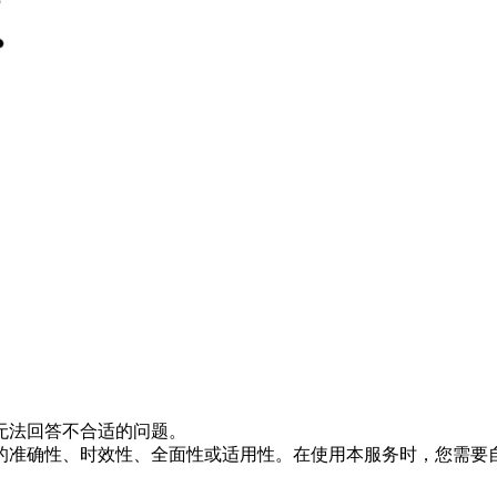
能无法回答不合适的问题。
答的准确性、时效性、全面性或适用性。在使用本服务时，您需要