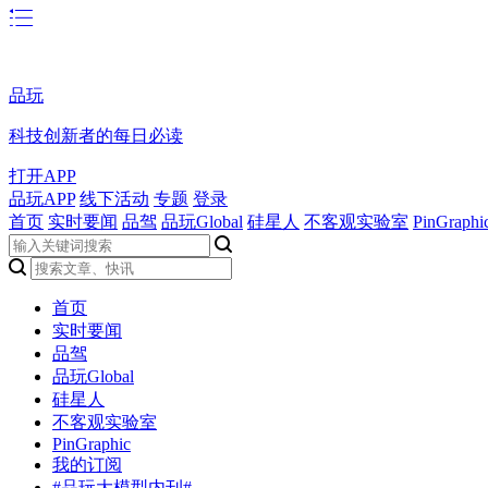
品玩
科技创新者的每日必读
打开APP
品玩APP
线下活动
专题
登录
首页
实时要闻
品驾
品玩Global
硅星人
不客观实验室
PinGraphi
首页
实时要闻
品驾
品玩Global
硅星人
不客观实验室
PinGraphic
我的订阅
#品玩大模型内刊#