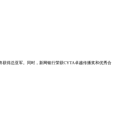
最终获得总亚军。同时，新网银行荣获CYTA卓越传播奖和优秀合