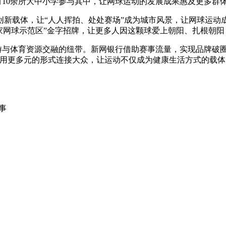
有10余所大中小学参与其中，让网球运动的发展成果惠及更多群
新载体，让“人人挥拍、处处赛场”成为城市风景，让网球运动成
家网球示范区”金字招牌，让更多人因这颗球爱上朝阳、扎根朝阳
游与体育资源交融的纽带。新网银行借助赛事流量，实现品牌破圈
，用更多元的形式连接大众，让运动不仅成为健康生活方式的载
事