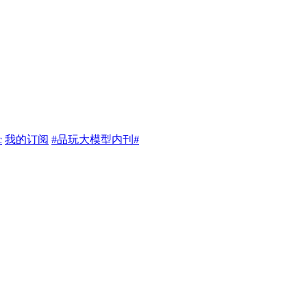
c
我的订阅
#品玩大模型内刊#