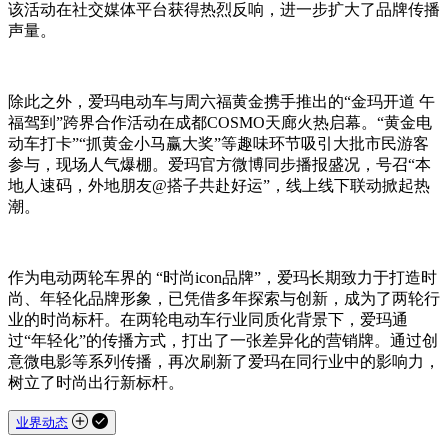
该活动在社交媒体平台获得热烈反响，进一步扩大了品牌传播
声量。
除此之外，爱玛电动车与周六福黄金携手推出的“金玛开道 午
福驾到”跨界合作活动在成都COSMO天廊火热启幕。“黄金电
动车打卡”“抓黄金小马赢大奖”等趣味环节吸引大批市民游客
参与，现场人气爆棚。爱玛官方微博同步播报盛况，号召“本
地人速码，外地朋友@搭子共赴好运”，线上线下联动掀起热
潮。
作为电动两轮车界的 “时尚icon品牌”，爱玛长期致力于打造时
尚、年轻化品牌形象，已凭借多年探索与创新，成为了两轮行
业的时尚标杆。在两轮电动车行业同质化背景下，爱玛通
过“年轻化”的传播方式，打出了一张差异化的营销牌。通过创
意微电影等系列传播，再次刷新了爱玛在同行业中的影响力，
树立了时尚出行新标杆。
业界动态