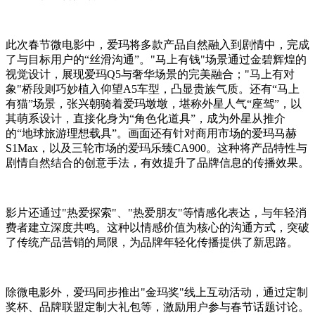
此次春节微电影中，爱玛将多款产品自然融入到剧情中，完成
了与目标用户的“丝滑沟通”。"马上有钱"场景通过金碧辉煌的
视觉设计，展现爱玛Q5与奢华场景的完美融合；"马上有对
象"桥段则巧妙植入仰望A5车型，凸显贵族气质。还有“马上
有猫”场景，张兴朝骑着爱玛墩墩，堪称外星人气“座驾”，以
其萌系设计，直接化身为“角色化道具”，成为外星从推介
的“地球旅游理想载具”。画面还有针对商用市场的爱玛马赫
S1Max，以及三轮市场的爱玛乐臻CA900。这种将产品特性与
剧情自然结合的创意手法，有效提升了品牌信息的传播效果。
影片还通过"热爱探索"、"热爱朋友"等情感化表达，与年轻消
费者建立深度共鸣。这种以情感价值为核心的沟通方式，突破
了传统产品营销的局限，为品牌年轻化传播提供了新思路。
除微电影外，爱玛同步推出"金玛奖"线上互动活动，通过定制
奖杯、品牌联盟定制大礼包等，激励用户参与春节话题讨论。