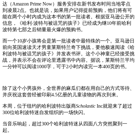
达（Amazon Prime Now）服务安排在新书发布时间当地零点
到凌晨2点。也就是说，如果用户记得提前预购，他们将有可
能在两个小时内成为这本书的第一批读者。根据亚马逊公开的
信息，《哈利·波特与被诅咒的孩子》已经成为继10年前哈利
波特第七部之后销量最火爆的预购书。
而一个10岁小孩将会是第一批读者中最特殊的一个。亚马逊日
前向英国速读天才男童莱斯特兰奇下挑战，要他极速阅读《哈
利波特与被诅咒的孩子》并发表书评。这个小神童已经接受挑
战，并表示不会在评论里透露书中内容。据说，莱斯特兰平均
一分钟可以阅读1000字，可于2小时内读完一本400页的书。
除了这个小男孩外，全世界的麻瓜们都在用自己的方式等待、
并庆祝这套曾经被印刷4.5亿册的儿童读物的再次到来。
本周，位于纽约的哈利波特出版商
Scholastic
Inc就迎来了超过
300位哈利波特迷自发组织的一场快闪。
当音乐响起，超过300个哈利波特迷从四面八方突然聚到一
起。