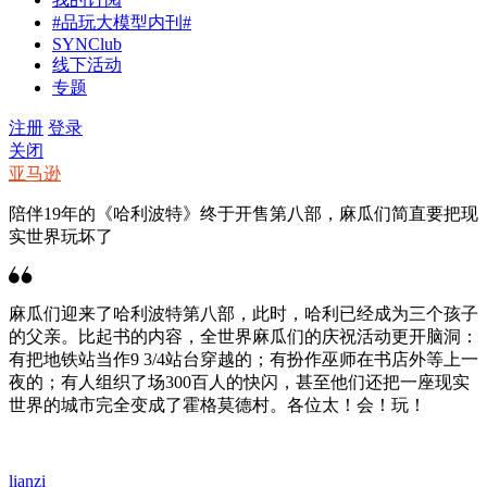
#品玩大模型内刊#
SYNClub
线下活动
专题
注册
登录
关闭
亚马逊
陪伴19年的《哈利波特》终于开售第八部，麻瓜们简直要把现
实世界玩坏了
麻瓜们迎来了哈利波特第八部，此时，哈利已经成为三个孩子
的父亲。比起书的内容，全世界麻瓜们的庆祝活动更开脑洞：
有把地铁站当作9 3/4站台穿越的；有扮作巫师在书店外等上一
夜的；有人组织了场300百人的快闪，甚至他们还把一座现实
世界的城市完全变成了霍格莫德村。各位太！会！玩！
lianzi