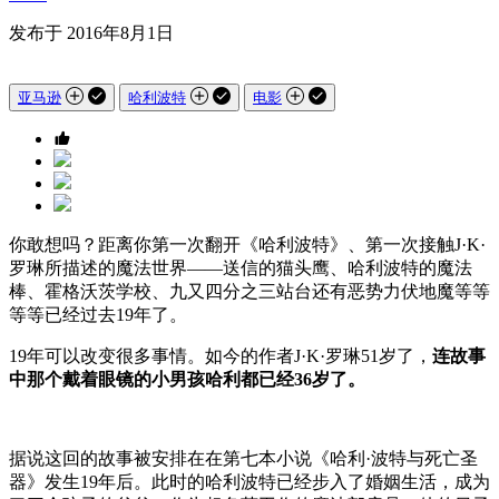
发布于 2016年8月1日
亚马逊
哈利波特
电影
你敢想吗？距离你第一次翻开《哈利波特》、第一次接触J·K·
罗琳所描述的魔法世界——送信的猫头鹰、哈利波特的魔法
棒、霍格沃茨学校、九又四分之三站台还有恶势力伏地魔等等
等等已经过去19年了。
19年可以改变很多事情。如今的作者J·K·罗琳51岁了，
连故事
中那个戴着眼镜的小男孩哈利都已经36岁了。
据说这回的故事被安排在在第七本小说《哈利·波特与死亡圣
器》发生19年后。此时的哈利波特已经步入了婚姻生活，成为