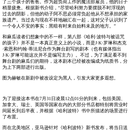
了三个孩子的爸爸。作为超负荷工作的魔法部雇员，他的日子
稍显疲惫。根据新书介绍，“尽管哈利努力要摆脱不时浮现的
过去的阴影，但他的幼子阿不思必须背负起他从不想承担的家
族遗产。当过去与现在不祥地融汇在一起，这对父子认识到了
一个令人不安的事实：黑暗有时来自始料未及的地方。”
和麻瓜读者们想象中的不一样，第八部《哈利·波特与被诅咒
的孩子》并不是一本真正意义上的小说，而是J·K·罗琳和杰克
·索恩和约翰·蒂法尼合作为舞台剧写的剧本（也有媒体指出
J·K·罗琳可能这次并不是编写主力）。不过，为了满足看不到
舞台剧的麻瓜们的期待，这本剧本已经被改编成为纸质书，分
为上下两部进行出版。
图为赫敏在新剧中被改设定为黑人，引发大家更多遐想。
为了迎接这本书在7月31日凌晨12点01分的到来，包括美国、
加拿大、瑞士、英国等国家在内的大部分书店都特别将营业时
间延长到后半夜，并根据《哈利波特》书中所描述的场景进行
了布置。
而在北美地区，亚马逊针对《哈利波特》新书发布，将当日送