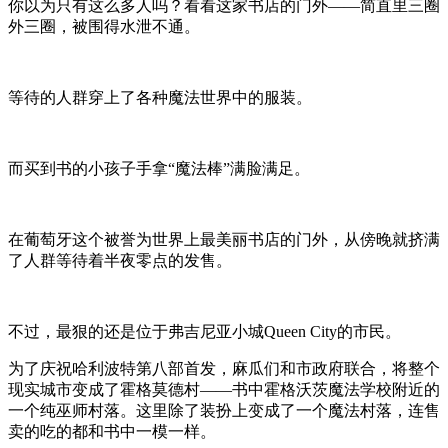
你以为只有这么多人吗？看看这家书店的门外——简直里三圈
外三圈，被围得水泄不通。
等待的人群穿上了各种魔法世界中的服装。
而买到书的小孩子手拿“魔法棒”满脸满足。
在葡萄牙这个被誉为世界上最美丽书店的门外，从傍晚就挤满
了人群等待着半夜零点的发售。
不过，最狠的还是位于弗吉尼亚小城Queen City的市民。
为了庆祝哈利波特第八部首发，麻瓜们和市政府联合，将整个
现实城市变成了霍格莫德村——书中霍格沃茨魔法学校附近的
一个纯巫师村落。这里除了装扮上变成了一个魔法村落，连售
卖的吃的都和书中一模一样。