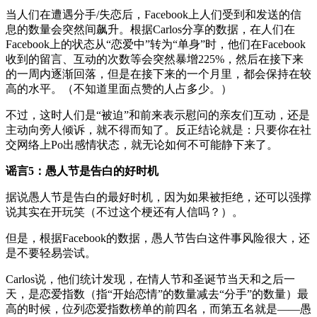
当人们在遭遇分手/失恋后，Facebook上人们受到和发送的信
息的数量会突然间飙升。根据Carlos分享的数据，在人们在
Facebook上的状态从“恋爱中”转为“单身”时，他们在Facebook
收到的留言、互动的次数等会突然暴增225%，然后在接下来
的一周内逐渐回落，但是在接下来的一个月里，都会保持在较
高的水平。（不知道里面点赞的人占多少。）
不过，这时人们是“被迫”和前来表示慰问的亲友们互动，还是
主动向旁人倾诉，就不得而知了。反正结论就是：只要你在社
交网络上Po出感情状态，就无论如何不可能静下来了。
谣言5：愚人节是告白的好时机
据说愚人节是告白的最好时机，因为如果被拒绝，还可以强撑
说其实在开玩笑（不过这个梗还有人信吗？）。
但是，根据Facebook的数据，愚人节告白这件事风险很大，还
是不要轻易尝试。
Carlos说，他们统计发现，在情人节和圣诞节当天和之后一
天，是恋爱指数（指“开始恋情”的数量减去“分手”的数量）最
高的时候，位列恋爱指数榜单的前四名，而第五名就是——愚