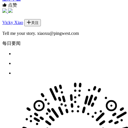
点赞
Vicky Xiao
关注
Tell me your story. xiaoxu@pingwest.com
每日要闻