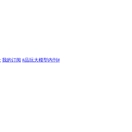
c
我的订阅
#品玩大模型内刊#