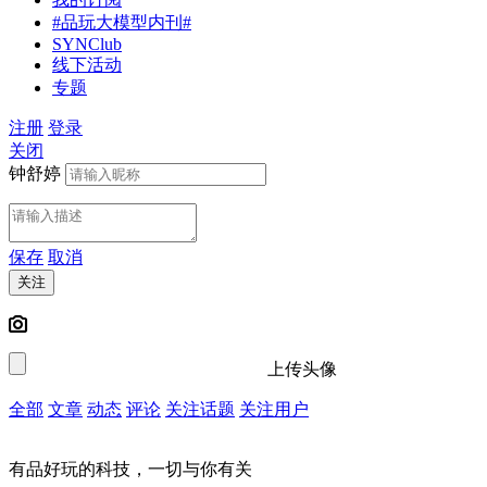
#品玩大模型内刊#
SYNClub
线下活动
专题
注册
登录
关闭
钟舒婷
保存
取消
关注
上传头像
全部
文章
动态
评论
关注话题
关注用户
有品好玩的科技，一切与你有关