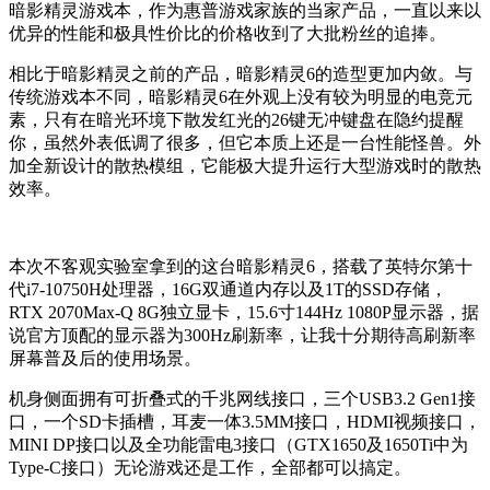
暗影精灵游戏本，作为惠普游戏家族的当家产品，一直以来以
优异的性能和极具性价比的价格收到了大批粉丝的追捧。
相比于暗影精灵之前的产品，暗影精灵6的造型更加内敛。与
传统游戏本不同，暗影精灵6在外观上没有较为明显的电竞元
素，只有在暗光环境下散发红光的26键无冲键盘在隐约提醒
你，虽然外表低调了很多，但它本质上还是一台性能怪兽。外
加全新设计的散热模组，它能极大提升运行大型游戏时的散热
效率。
本次不客观实验室拿到的这台暗影精灵6，搭载了英特尔第十
代i7-10750H处理器，16G双通道内存以及1T的SSD存储，
RTX 2070Max-Q 8G独立显卡，15.6寸144Hz 1080P显示器，据
说官方顶配的显示器为300Hz刷新率，让我十分期待高刷新率
屏幕普及后的使用场景。
机身侧面拥有可折叠式的千兆网线接口，三个USB3.2 Gen1接
口，一个SD卡插槽，耳麦一体3.5MM接口，HDMI视频接口，
MINI DP接口以及全功能雷电3接口（GTX1650及1650Ti中为
Type-C接口）无论游戏还是工作，全部都可以搞定。