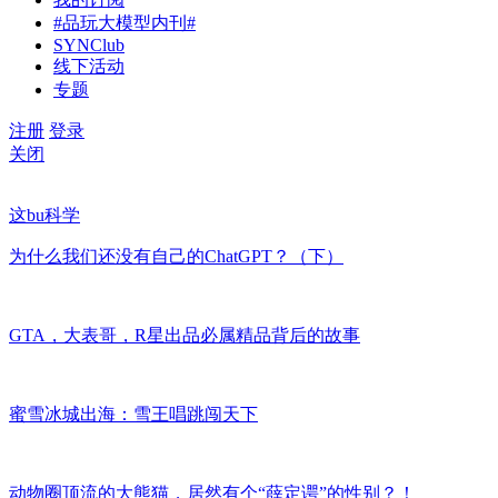
#品玩大模型内刊#
SYNClub
线下活动
专题
注册
登录
关闭
这bu科学
为什么我们还没有自己的ChatGPT？（下）
GTA，大表哥，R星出品必属精品背后的故事
蜜雪冰城出海：雪王唱跳闯天下
动物圈顶流的大熊猫，居然有个“薛定谔”的性别？！