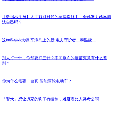
【数据标注员】人工智能时代的赛博螺丝工，会越努力越早淘
汰自己吗？
这bu科学&大疆 平潭岛上的新·电力守护者，泰酷辣！
别人打一针，你却要打三针？不同剂次的疫苗究竟有什么差
别？
你为什么需要一台真·智能两轮电动车？
「警犬」想让拆家的狗子有编制，难度堪比人类考公啊！