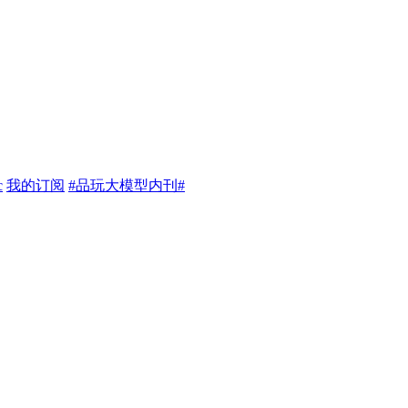
c
我的订阅
#品玩大模型内刊#