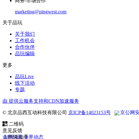
商务/市场合作
marketing@pingwest.com
关于品玩
关于我们
工作机会
合作伙伴
品玩编辑
更多
品玩Live
线下活动
专题
由
提供云服务支持和CDN加速服务
© 北京品西互动科技有限公司
京ICP备14023153号
京公网安备 
二维码
意见反馈
业界快讯
AI阅读助手
业界动态