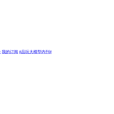
c
我的订阅
#品玩大模型内刊#