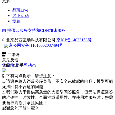
更多
品玩Live
线下活动
专题
由
提供云服务支持和CDN加速服务
© 北京品西互动科技有限公司
京ICP备14023153号
京公网安备 11010502037494号
二维码
意见反馈
业界快讯
AI阅读助手
业界动态
以下有两点提示，请您注意：
1. 请避免输入违反公序良俗、不安全或敏感的内容，模型可能
无法回答不合适的问题。
2. 我们致力于提供高质量的大模型问答服务，但无法保证回答
的准确性、时效性、全面性或适用性。在使用本服务时，您需
要自行判断并承担风险；
感谢您的理解与配合