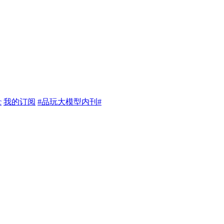
c
我的订阅
#品玩大模型内刊#