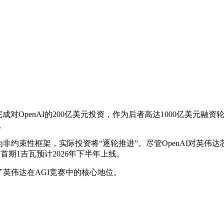
）正接近完成对OpenAI的200亿美元投资，作为后者高达1000亿美
。
元意向书为非约束性框架，实际投资将“逐轮推进”。尽管OpenAI对英伟
施，首期1吉瓦预计2026年下半年上线。
了英伟达在AGI竞赛中的核心地位。