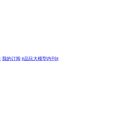
c
我的订阅
#品玩大模型内刊#