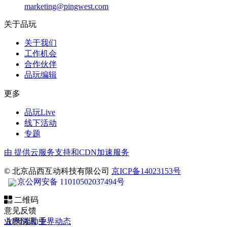
marketing@pingwest.com
关于品玩
关于我们
工作机会
合作伙伴
品玩编辑
更多
品玩Live
线下活动
专题
由
提供云服务支持和CDN加速服务
© 北京品西互动科技有限公司
京ICP备14023153号
京公网安备 11010502037494号
二维码
意见反馈
业界快讯
AI阅读助手
业界动态